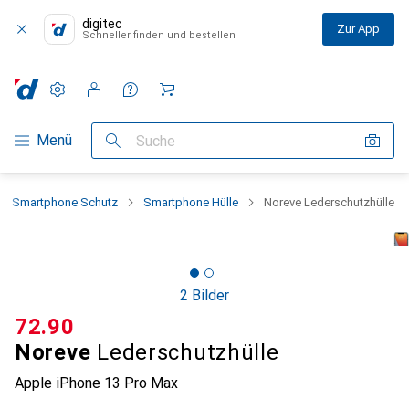
digitec
Zur App
Schneller finden und bestellen
Einstellungen
Kundenkonto
Vergleichslisten
Merklisten
Warenkorb
Navigation nach Kategorien
Menü
Suche
Smartphone Schutz
Smartphone Hülle
Noreve Lederschutzhülle
2 Bilder
CHF
72.90
Noreve
Lederschutzhülle
Apple iPhone 13 Pro Max