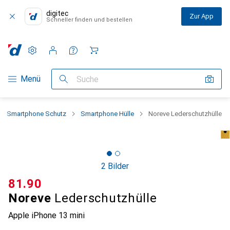
digitec
Zur App
Schneller finden und bestellen
Einstellungen
Kundenkonto
Vergleichslisten
Merklisten
Warenkorb
Navigation nach Kategorien
Menü
Suche
Smartphone Schutz
Smartphone Hülle
Noreve Lederschutzhülle
2 Bilder
CHF
81.90
Noreve
Lederschutzhülle
Apple iPhone 13 mini