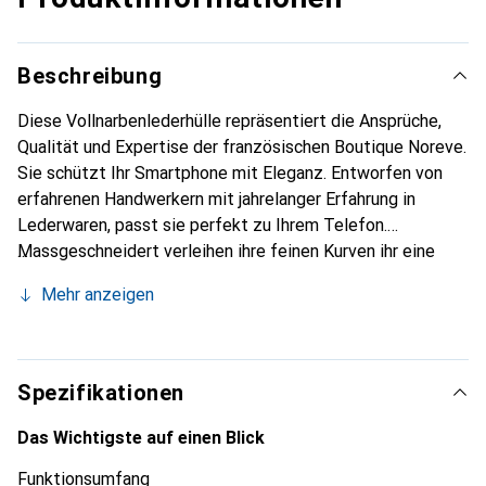
Beschreibung
Diese Vollnarbenlederhülle repräsentiert die Ansprüche,
Qualität und Expertise der französischen Boutique Noreve.
Sie schützt Ihr Smartphone mit Eleganz. Entworfen von
erfahrenen Handwerkern mit jahrelanger Erfahrung in
Lederwaren, passt sie perfekt zu Ihrem Telefon.
Massgeschneidert verleihen ihre feinen Kurven ihr eine
echte zweite Haut. Sie wird zum schicken und
Mehr anzeigen
unverzichtbaren Accessoire für Ihr Smartphone.
International anerkannt für ihre hochwertigen Produkte ist
die Marke Noreve eine zuverlässige Wahl für eine
anspruchsvolle Kundschaft.
Spezifikationen
Das Wichtigste auf einen Blick
Funktionsumfang