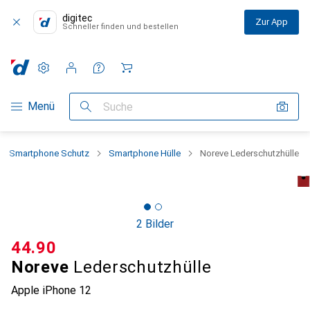
digitec
Zur App
Schneller finden und bestellen
Einstellungen
Kundenkonto
Vergleichslisten
Merklisten
Warenkorb
Navigation nach Kategorien
Menü
Suche
Smartphone Schutz
Smartphone Hülle
Noreve Lederschutzhülle
2 Bilder
CHF
44.90
Noreve
Lederschutzhülle
Apple iPhone 12