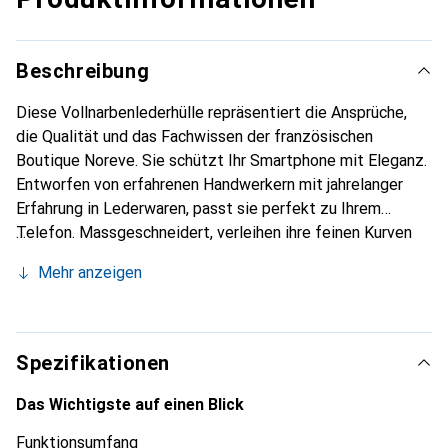
Beschreibung
Diese Vollnarbenlederhülle repräsentiert die Ansprüche,
die Qualität und das Fachwissen der französischen
Boutique Noreve. Sie schützt Ihr Smartphone mit Eleganz.
Entworfen von erfahrenen Handwerkern mit jahrelanger
Erfahrung in Lederwaren, passt sie perfekt zu Ihrem
Telefon. Massgeschneidert, verleihen ihre feinen Kurven
ihr eine echte zweite Haut. Sie wird zum schicken und
Mehr anzeigen
unverzichtbaren Accessoire für Ihr Smartphone.
International anerkannt für ihre hochwertigen Produkte ist
die Marke Noreve eine zuverlässige Wahl für eine
anspruchsvolle Kundschaft.
Spezifikationen
Das Wichtigste auf einen Blick
Funktionsumfang