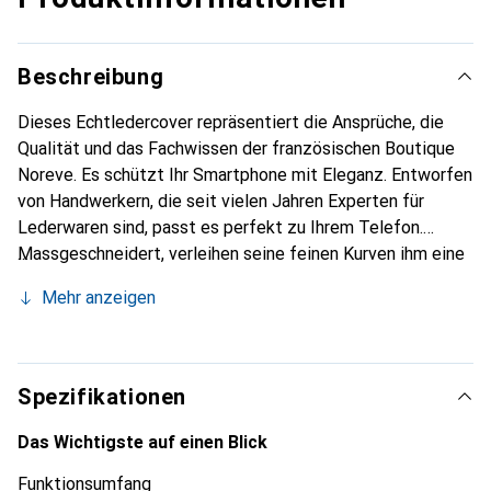
Beschreibung
Dieses Echtledercover repräsentiert die Ansprüche, die
Qualität und das Fachwissen der französischen Boutique
Noreve. Es schützt Ihr Smartphone mit Eleganz. Entworfen
von Handwerkern, die seit vielen Jahren Experten für
Lederwaren sind, passt es perfekt zu Ihrem Telefon.
Massgeschneidert, verleihen seine feinen Kurven ihm eine
echte zweite Haut. Es wird zum schicken und
Mehr anzeigen
unverzichtbaren Accessoire Ihres Smartphones.
International anerkannt für ihre hochwertigen Produkte ist
die Marke Noreve eine sichere Wahl für eine
anspruchsvolle Kundschaft.
Spezifikationen
Das Wichtigste auf einen Blick
Funktionsumfang