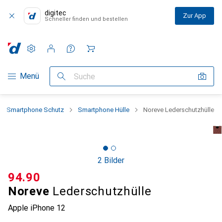
digitec
Zur App
Schneller finden und bestellen
Einstellungen
Kundenkonto
Vergleichslisten
Merklisten
Warenkorb
Navigation nach Kategorien
Menü
Suche
Smartphone Schutz
Smartphone Hülle
Noreve Lederschutzhülle
2 Bilder
CHF
94.90
Noreve
Lederschutzhülle
Apple iPhone 12