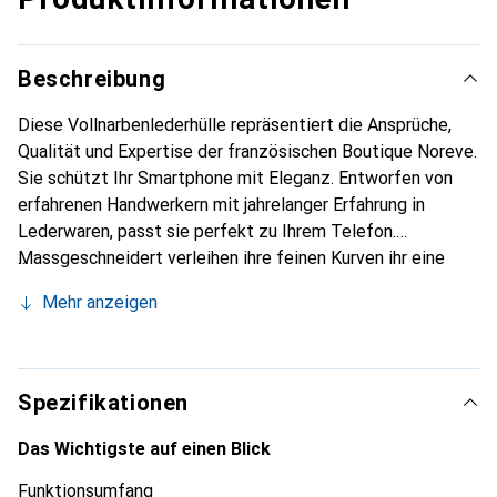
Beschreibung
Diese Vollnarbenlederhülle repräsentiert die Ansprüche,
Qualität und Expertise der französischen Boutique Noreve.
Sie schützt Ihr Smartphone mit Eleganz. Entworfen von
erfahrenen Handwerkern mit jahrelanger Erfahrung in
Lederwaren, passt sie perfekt zu Ihrem Telefon.
Massgeschneidert verleihen ihre feinen Kurven ihr eine
echte zweite Haut. Sie wird zum schicken und
Mehr anzeigen
unverzichtbaren Accessoire für Ihr Smartphone.
International anerkannt für ihre hochwertigen Produkte ist
die Marke Noreve eine zuverlässige Wahl für eine
anspruchsvolle Kundschaft.
Spezifikationen
Das Wichtigste auf einen Blick
Funktionsumfang