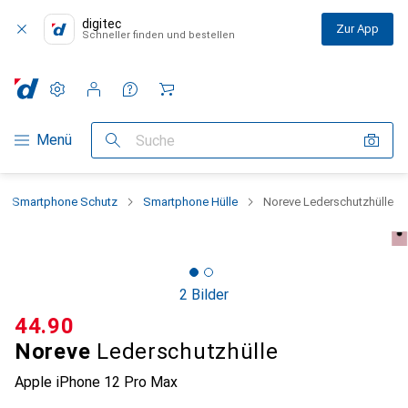
digitec
Zur App
Schneller finden und bestellen
Einstellungen
Kundenkonto
Vergleichslisten
Merklisten
Warenkorb
Navigation nach Kategorien
Menü
Suche
Smartphone Schutz
Smartphone Hülle
Noreve Lederschutzhülle
2 Bilder
CHF
44.90
Noreve
Lederschutzhülle
Apple iPhone 12 Pro Max