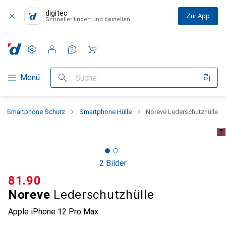
digitec
Zur App
Schneller finden und bestellen
Einstellungen
Kundenkonto
Vergleichslisten
Merklisten
Warenkorb
Navigation nach Kategorien
Menü
Suche
Smartphone Schutz
Smartphone Hülle
Noreve Lederschutzhülle
2 Bilder
CHF
81.90
Noreve
Lederschutzhülle
Apple iPhone 12 Pro Max