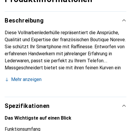
Beschreibung
Diese Vollnarbenlederhülle repräsentiert die Ansprüche,
Qualität und Expertise der französischen Boutique Noreve.
Sie schützt Ihr Smartphone mit Raffinesse. Entworfen von
erfahrenen Handwerkern mit jahrelanger Erfahrung in
Lederwaren, passt sie perfekt zu Ihrem Telefon.
Massgeschneidert bietet sie mit ihren feinen Kurven ein
echtes Gefühl wie eine zweite Haut. Sie wird zum
Mehr anzeigen
schicken und unverzichtbaren Accessoire für Ihr
Smartphone. Die Marke Noreve ist international für ihre
hochwertigen Produkte anerkannt und eine zuverlässige
Wahl für eine anspruchsvolle Kundschaft.
Spezifikationen
Das Wichtigste auf einen Blick
Funktionsumfang