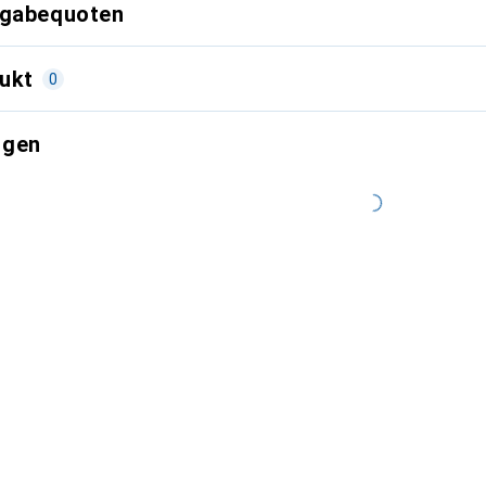
kgabequoten
ukt
0
ngen