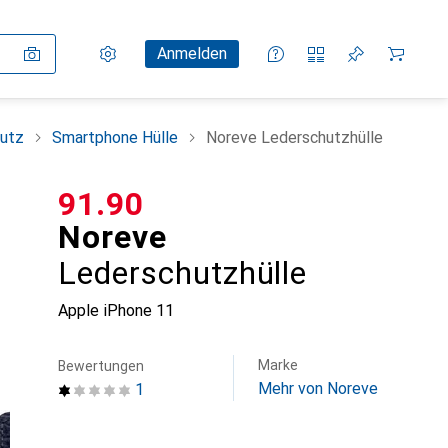
Einstellungen
Kundenkonto
Vergleichslisten
Merklisten
Warenkorb
Anmelden
utz
Smartphone Hülle
Noreve Lederschutzhülle
CHF
91.90
Noreve
Lederschutzhülle
Apple iPhone 11
Marke
Bewertungen
Mehr von Noreve
1