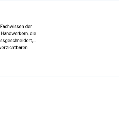
s Fachwissen der
 Handwerkern, die
assgeschneidert,
verzichtbaren
 ist die Marke Noreve