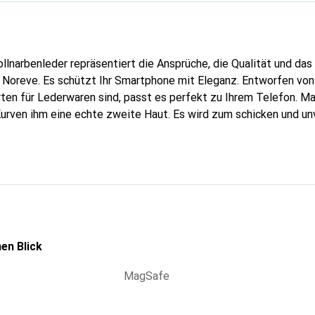
llnarbenleder repräsentiert die Ansprüche, die Qualität und da
 Noreve. Es schützt Ihr Smartphone mit Eleganz. Entworfen von
rten für Lederwaren sind, passt es perfekt zu Ihrem Telefon. M
Kurven ihm eine echte zweite Haut. Es wird zum schicken und un
hones. International anerkannt für ihre hochwertigen Produkte
ine anspruchsvolle Kundschaft.
en Blick
MagSafe