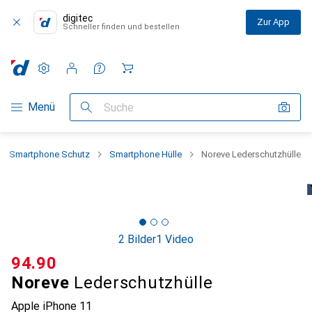
digitec
Zur App
Schneller finden und bestellen
Einstellungen
Kundenkonto
Vergleichslisten
Merklisten
Warenkorb
Navigation nach Kategorien
Menü
Suche
Smartphone Schutz
Smartphone Hülle
Noreve Lederschutzhülle
2 Bilder
1 Video
CHF
94.90
Noreve
Lederschutzhülle
Apple iPhone 11