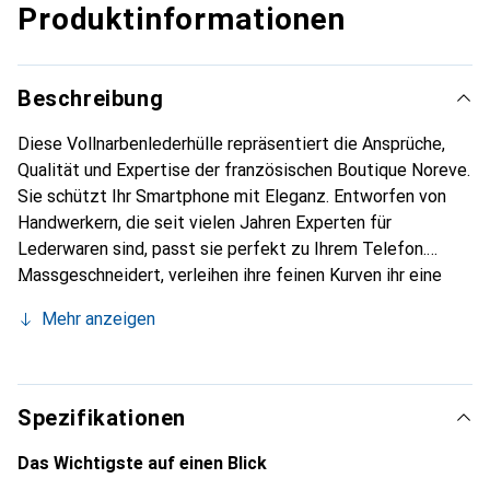
Produktinformationen
Beschreibung
Diese Vollnarbenlederhülle repräsentiert die Ansprüche,
Qualität und Expertise der französischen Boutique Noreve.
Sie schützt Ihr Smartphone mit Eleganz. Entworfen von
Handwerkern, die seit vielen Jahren Experten für
Lederwaren sind, passt sie perfekt zu Ihrem Telefon.
Massgeschneidert, verleihen ihre feinen Kurven ihr eine
echte zweite Haut. Sie wird zum schicken und
Mehr anzeigen
unverzichtbaren Accessoire Ihres Smartphones.
International anerkannt für ihre hochwertigen Produkte ist
die Marke Noreve eine sichere Wahl für eine
anspruchsvolle Kundschaft.
Spezifikationen
Das Wichtigste auf einen Blick