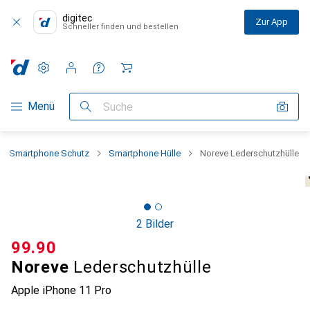
digitec
Zur App
Schneller finden und bestellen
Einstellungen
Kundenkonto
Vergleichslisten
Merklisten
Warenkorb
Navigation nach Kategorien
Menü
Suche
Smartphone Schutz
Smartphone Hülle
Noreve Lederschutzhülle
2 Bilder
CHF
99.90
Noreve
Lederschutzhülle
Apple iPhone 11 Pro