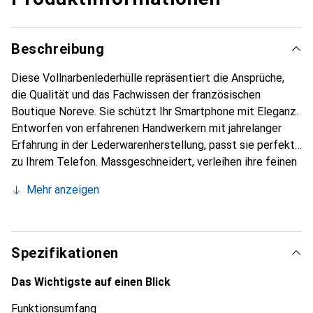
Beschreibung
Diese Vollnarbenlederhülle repräsentiert die Ansprüche,
die Qualität und das Fachwissen der französischen
Boutique Noreve. Sie schützt Ihr Smartphone mit Eleganz.
Entworfen von erfahrenen Handwerkern mit jahrelanger
Erfahrung in der Lederwarenherstellung, passt sie perfekt
zu Ihrem Telefon. Massgeschneidert, verleihen ihre feinen
Kurven ihr eine echte zweite Haut. Sie wird zum schicken
Mehr anzeigen
und unverzichtbaren Accessoire für Ihr Smartphone.
International anerkannt für ihre hochwertigen Produkte ist
die Marke Noreve eine zuverlässige Wahl für eine
anspruchsvolle Kundschaft.
Spezifikationen
Das Wichtigste auf einen Blick
Funktionsumfang