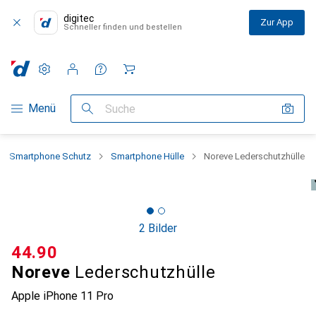
digitec
Zur App
Schneller finden und bestellen
Einstellungen
Kundenkonto
Vergleichslisten
Merklisten
Warenkorb
Navigation nach Kategorien
Menü
Suche
Smartphone Schutz
Smartphone Hülle
Noreve Lederschutzhülle
2 Bilder
CHF
44.90
Noreve
Lederschutzhülle
Apple iPhone 11 Pro