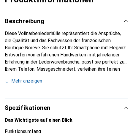
Beschreibung
Diese Vollnarbenlederhülle repräsentiert die Ansprüche,
die Qualität und das Fachwissen der französischen
Boutique Noreve. Sie schützt Ihr Smartphone mit Eleganz.
Entworfen von erfahrenen Handwerkern mit jahrelanger
Erfahrung in der Lederwarenbranche, passt sie perfekt zu
Ihrem Telefon. Massgeschneidert, verleihen ihre feinen
Kurven ihr eine echte zweite Haut. Sie wird zum schicken
Mehr anzeigen
und unverzichtbaren Accessoire für Ihr Smartphone.
International anerkannt für ihre hochwertigen Produkte ist
die Marke Noreve eine zuverlässige Wahl für eine
anspruchsvolle Kundschaft.
Spezifikationen
Das Wichtigste auf einen Blick
Funktionsumfang