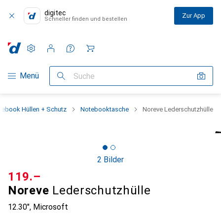
digitec
Zur App
Schneller finden und bestellen
Einstellungen
Kundenkonto
Vergleichslisten
Merklisten
Warenkorb
Navigation nach Kategorien
Menü
Suche
tebook Hüllen + Schutz
Notebooktasche
Noreve Lederschutzhülle
2 Bilder
CHF
119.–
Noreve
Lederschutzhülle
12.30", Microsoft