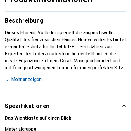
Beschreibung
Dieses Etui aus Vollleder spiegelt die anspruchsvolle
Qualität des französischen Hauses Noreve wider. Es bietet
eleganten Schutz für Ihr Tablet-PC. Seit Jahren von
Experten der Lederverarbeitung hergestellt, ist es die
ideale Ergänzung zu Ihrem Gerät. Massgeschneidert und
mit fein geschwungenen Formen für einen perfekten Sitz.
Ein elegantes Accessoire und das ideale Gewand für Ihr
Mehr anzeigen
Tablet-PC. Die Marke Noreve ist international für ihre
hochwertigen Produkte bekannt und stets eine gute Wahl
für den anspruchsvollen Kunden.
Spezifikationen
Das Wichtigste auf einen Blick
Materialgruppe