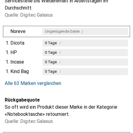
Servicestelle bis Wiedererhalt in Arbeitstagen im
Durchschnitt.
Quelle: Digitec Galaxus
i
Noreve
Ungenügende Daten
1.
Dicota
i
0
Tage
1.
HP
i
0
Tage
1.
Incase
i
0
Tage
1.
Kind Bag
i
0
Tage
Alle 63 Marken vergleichen
Rückgabequote
So oft wird ein Produkt dieser Marke in der Kategorie
«Notebooktasche» retourniert.
Quelle: Digitec Galaxus