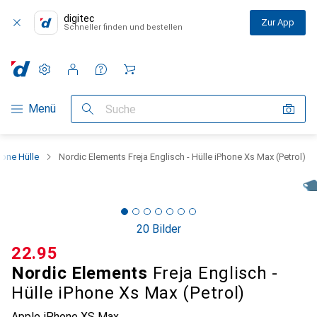
digitec
Zur App
Schneller finden und bestellen
Einstellungen
Kundenkonto
Vergleichslisten
Merklisten
Warenkorb
Navigation nach Kategorien
Menü
Suche
one Hülle
Nordic Elements Freja Englisch - Hülle iPhone Xs Max (Petrol)
20 Bilder
CHF
22.95
Nordic Elements
Freja Englisch -
Hülle iPhone Xs Max (Petrol)
Apple iPhone XS Max