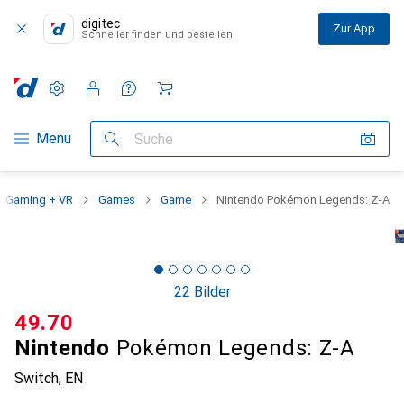
digitec
Zur App
Schneller finden und bestellen
Einstellungen
Kundenkonto
Vergleichslisten
Merklisten
Warenkorb
Navigation nach Kategorien
Menü
Suche
Gaming + VR
Games
Game
Nintendo Pokémon Legends: Z-A
22 Bilder
CHF
49.70
Nintendo
Pokémon Legends: Z-A
Switch, EN