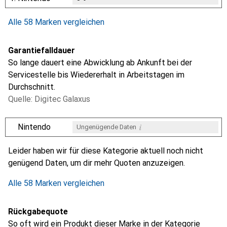
Alle 58 Marken vergleichen
Garantiefalldauer
So lange dauert eine Abwicklung ab Ankunft bei der
Servicestelle bis Wiedererhalt in Arbeitstagen im
Durchschnitt.
Quelle: Digitec Galaxus
i
Nintendo
Ungenügende Daten
i
i
i
i
Ungenügende Daten
Ungenügende Daten
Ungenügende Daten
Ungenügende Daten
Leider haben wir für diese Kategorie aktuell noch nicht
genügend Daten, um dir mehr Quoten anzuzeigen.
Alle 58 Marken vergleichen
Rückgabequote
So oft wird ein Produkt dieser Marke in der Kategorie