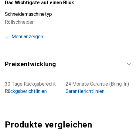
Gerät nur bedingt, da bei grossen Breiten leicht ein
Das Wichtigste auf einen Blick
bauchiger Schnitt entstehen kann. Für diese
Schneidemaschinetyp
Einsatzzwecke empfehlen wir den Electro Power Trim
Rollschneider
Plus. Im Lieferumfang enthalten sind Standfuss,
Auffangsack mit Halterung und Schnittkantenbeleuchtung.
Mehr anzeigen
Preis inkl. Lieferung und Montage vor Ort.
Preisentwicklung
30 Tage Rückgaberecht
24 Monate Garantie (Bring-In)
Rückgaberichtlinien
Garantierichtlinien
Produkte vergleichen