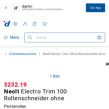
digitec
Zur App
Schneller finden und bestellen
Einstellungen
Kundenkonto
Vergleichslisten
Merklisten
Warenkorb
Navigation nach Kategorien
Menü
Suche
en
Schneidemaschine
Neolt Electro Trim 100 Rollenschneider ohne
1 Bild
CHF
3232.19
Neolt
Electro Trim 100
Rollenschneider ohne
Plotterrollen