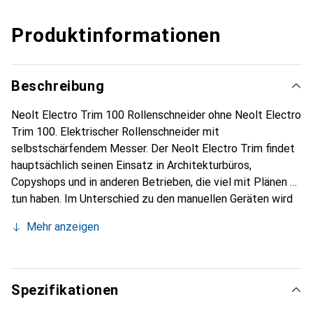
Produktinformationen
Beschreibung
Neolt Electro Trim 100 Rollenschneider ohne Neolt Electro
Trim 100. Elektrischer Rollenschneider mit
selbstschärfendem Messer. Der Neolt Electro Trim findet
hauptsächlich seinen Einsatz in Architekturbüros,
Copyshops und in anderen Betrieben, die viel mit Plänen zu
tun haben. Im Unterschied zu den manuellen Geräten wird
der Schnittvorgang über einen Fussschalter oder die
Mehr anzeigen
Berührungsleiste ausgelöst, sodass Sie die Hände frei
haben, um den Plan zu fixieren. Bei grossen Breiten bietet
dies ein ermüdungsfreies Arbeiten. Geeignet sind die
Geräte für den Zuschnitt von Papieren aller Art. Für
Spezifikationen
gewebeverstärkte Materialien oder Folien eignet sich das