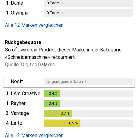
1.
Dahle
i
0
Tage
1.
Olympia
i
0
Tage
i
i
Ungenügende Daten
Ungenügende Daten
Alle 12 Marken vergleichen
Rückgabequote
So oft wird ein Produkt dieser Marke in der Kategorie
«Schneidemaschine» retourniert.
Quelle: Digitec Galaxus
i
Neolt
Ungenügende Daten
1.
I Am Creative
0.4
%
0.4
%
1.
Rayher
0.4
%
0.4
%
3.
Vantage
0.7
%
0.7
%
4.
Leitz
0.9
%
0.9
%
Alle 12 Marken vergleichen