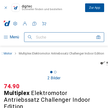
digitec
Zur App
Schneller finden und bestellen
Einstellungen
Kundenkonto
Vergleichslisten
Merklisten
Warenkorb
Navigation nach Kategorien
Menü
Suche
RC Motor
Multiplex Elektromotor Antriebssatz Challenger Indoor Edition
2 Bilder
CHF
74.90
Multiplex
Elektromotor
Antriebssatz Challenger Indoor
Edition