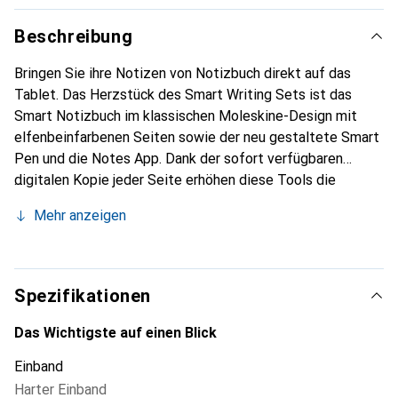
Beschreibung
Bringen Sie ihre Notizen von Notizbuch direkt auf das
Tablet. Das Herzstück des Smart Writing Sets ist das
Smart Notizbuch im klassischen Moleskine-Design mit
elfenbeinfarbenen Seiten sowie der neu gestaltete Smart
Pen und die Notes App. Dank der sofort verfügbaren
digitalen Kopie jeder Seite erhöhen diese Tools die
Vorteile handschriftlicher Aufzeichnungen und führen Ihre
Mehr anzeigen
Projekte auf ein höheres Niveau. Notizbuch mit
abgerundeten Ecken, 100 g/m² elfenbeinweisses Papier,
Gummiband zum Verschliessen und passendes
Lesezeichenband. Inklusive Smartpen, 1 Ersatzmine,
Spezifikationen
Magnetladekabel und Benutzeranleitung. Öffnet sich um
180 Grad.
Das Wichtigste auf einen Blick
Einband
Harter Einband