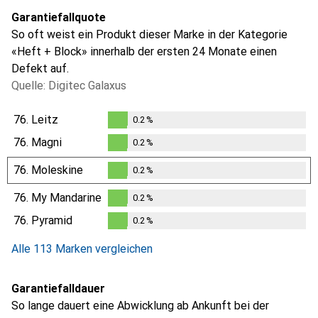
Garantiefallquote
So oft weist ein Produkt dieser Marke in der Kategorie
«Heft + Block» innerhalb der ersten 24 Monate einen
Defekt auf.
Quelle: Digitec Galaxus
76.
Leitz
0.2
%
0.2
%
76.
Magni
0.2
%
0.2
%
76.
Moleskine
0.2
%
0.2
%
76.
My Mandarine
0.2
%
0.2
%
76.
Pyramid
0.2
%
0.2
%
Alle 113 Marken vergleichen
Garantiefalldauer
So lange dauert eine Abwicklung ab Ankunft bei der