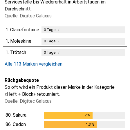
Servicestelle bis Wiedererhalt in Arbeitstagen im
Durchschnitt.
Quelle: Digitec Galaxus
1.
Clairefontaine
i
0
Tage
1.
Moleskine
i
0
Tage
1.
Trötsch
i
0
Tage
Alle 113 Marken vergleichen
Rückgabequote
So oft wird ein Produkt dieser Marke in der Kategorie
«Heft + Block» retourniert.
Quelle: Digitec Galaxus
80.
Sakura
1.2
%
1.2
%
86.
Cedon
1.3
%
1.3
%