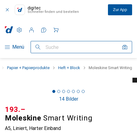
digitec
Zur App
Schneller finden und bestellen
Einstellungen
Kundenkonto
Vergleichslisten
Merklisten
Warenkorb
Navigation nach Kategorien
Menü
Suche
Papier + Papierprodukte
Heft + Block
Moleskine Smart Writing
14 Bilder
CHF
193.–
Moleskine
Smart Writing
A5, Liniert, Harter Einband