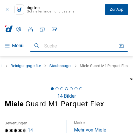
digitec
Zur App
Schneller finden und bestellen
Einstellungen
Kundenkonto
Vergleichslisten
Merklisten
Warenkorb
Navigation nach Kategorien
Menü
Suche
lt
Reinigungsgeräte
Staubsauger
Miele Guard M1 Parquet Flex
14 Bilder
Miele
Guard M1 Parquet Flex
Marke
Bewertungen
Mehr von Miele
14