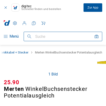
digitec
Zur App
Schneller finden und bestellen
Einstellungen
Kundenkonto
Vergleichslisten
Merklisten
Warenkorb
Navigation nach Kategorien
Menü
Suche
tronikkabel + Stecker
Merten WinkelBuchsenstecker Potentialausgleich
1 Bild
CHF
25.90
Merten
WinkelBuchsenstecker
Potentialausgleich