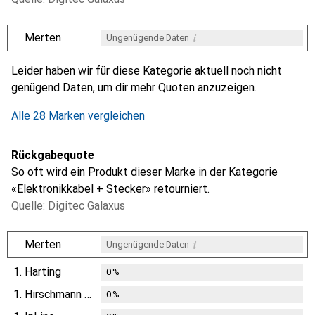
i
Merten
Ungenügende Daten
i
i
i
i
Ungenügende Daten
Ungenügende Daten
Ungenügende Daten
Ungenügende Daten
Leider haben wir für diese Kategorie aktuell noch nicht
genügend Daten, um dir mehr Quoten anzuzeigen.
Alle 28 Marken vergleichen
Rückgabequote
So oft wird ein Produkt dieser Marke in der Kategorie
«Elektronikkabel + Stecker» retourniert.
Quelle: Digitec Galaxus
i
Merten
Ungenügende Daten
1.
Harting
0
%
1.
Hirschmann Test & Measurement
0
%