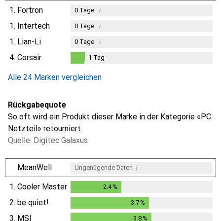
1.
Fortron
i
0
Tage
1.
Intertech
i
0
Tage
1.
Lian-Li
i
0
Tage
4.
Corsair
1
Tag
1
Tag
Alle 24 Marken vergleichen
Rückgabequote
So oft wird ein Produkt dieser Marke in der Kategorie «PC
Netzteil» retourniert.
Quelle: Digitec Galaxus
i
MeanWell
Ungenügende Daten
1.
Cooler Master
2.4
%
2.4
%
2.
be quiet!
3.7
%
3.7
%
3.
MSI
3.8
%
3.8
%