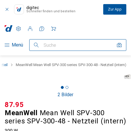
digitec
Zur App
Schneller finden und bestellen
Einstellungen
Kundenkonto
Vergleichslisten
Merklisten
Warenkorb
Navigation nach Kategorien
Menü
Suche
zteil
MeanWell Mean Well SPV-300 series SPV-300-48 - Netzteil (intern)
2 Bilder
CHF
87.95
MeanWell
Mean Well SPV-300
series SPV-300-48 - Netzteil (intern)
300 W