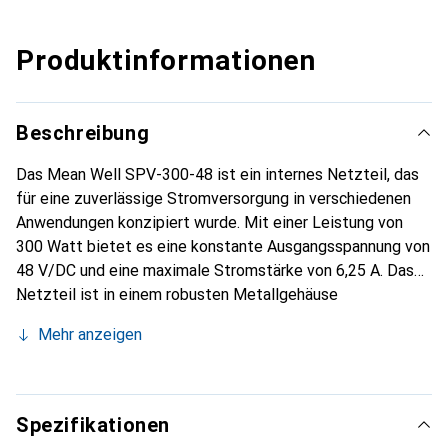
Produktinformationen
Beschreibung
Das Mean Well SPV-300-48 ist ein internes Netzteil, das
für eine zuverlässige Stromversorgung in verschiedenen
Anwendungen konzipiert wurde. Mit einer Leistung von
300 Watt bietet es eine konstante Ausgangsspannung von
48 V/DC und eine maximale Stromstärke von 6,25 A. Das
Netzteil ist in einem robusten Metallgehäuse
untergebracht und verfügt über Schraubklemmen, die eine
Mehr anzeigen
einfache und sichere Verbindung ermöglichen. Ein aktiver
PFC-Filter sorgt für eine verbesserte Energieeffizienz,
während die aktive Kühlung durch einen integrierten Lüfter
die Betriebstemperatur reguliert und die Lebensdauer des
Spezifikationen
Geräts verlängert. Mit kompakten Abmessungen von 215