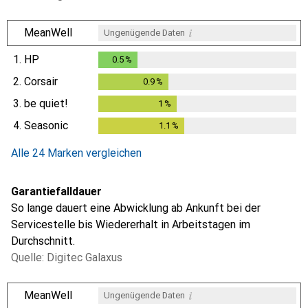
i
MeanWell
Ungenügende Daten
1.
HP
0.5
%
0.5
%
2.
Corsair
0.9
%
0.9
%
3.
be quiet!
1
%
1
%
4.
Seasonic
1.1
%
1.1
%
Alle 24 Marken vergleichen
Garantiefalldauer
So lange dauert eine Abwicklung ab Ankunft bei der
Servicestelle bis Wiedererhalt in Arbeitstagen im
Durchschnitt.
Quelle: Digitec Galaxus
i
MeanWell
Ungenügende Daten