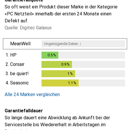
So oft weist ein Produkt dieser Marke in der Kategorie
«PC Netzteil» innerhalb der ersten 24 Monate einen
Defekt auf.
Quelle: Digitec Galaxus
i
MeanWell
Ungenügende Daten
1.
HP
0.5
%
0.5
%
2.
Corsair
0.9
%
0.9
%
3.
be quiet!
1
%
1
%
4.
Seasonic
1.1
%
1.1
%
Alle 24 Marken vergleichen
Garantiefalldauer
So lange dauert eine Abwicklung ab Ankunft bei der
Servicestelle bis Wiedererhalt in Arbeitstagen im