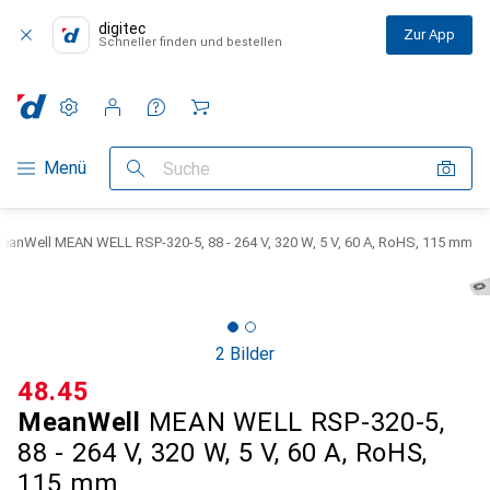
digitec
Zur App
Schneller finden und bestellen
Einstellungen
Kundenkonto
Vergleichslisten
Merklisten
Warenkorb
Navigation nach Kategorien
Menü
Suche
eanWell MEAN WELL RSP-320-5, 88 - 264 V, 320 W, 5 V, 60 A, RoHS, 115 mm
2 Bilder
CHF
48.45
MeanWell
MEAN WELL RSP-320-5,
88 - 264 V, 320 W, 5 V, 60 A, RoHS,
115 mm