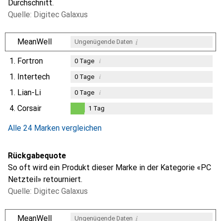
Durchschnitt.
Quelle: Digitec Galaxus
i
MeanWell
Ungenügende Daten
1.
Fortron
i
0
Tage
1.
Intertech
i
0
Tage
1.
Lian-Li
i
0
Tage
4.
Corsair
1
Tag
1
Tag
Alle 24 Marken vergleichen
Rückgabequote
So oft wird ein Produkt dieser Marke in der Kategorie «PC
Netzteil» retourniert.
Quelle: Digitec Galaxus
i
MeanWell
Ungenügende Daten