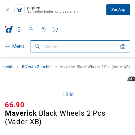
digitec
Zur App
Schneller finden und bestellen
Einstellungen
Kundenkonto
Vergleichslisten
Merklisten
Warenkorb
Navigation nach Kategorien
Menü
Suche
Zubehör
RC Auto Zubehör
Maverick Black Wheels 2 Pcs (Vader XB)
1 Bild
CHF
66.90
Maverick
Black Wheels 2 Pcs
(Vader XB)