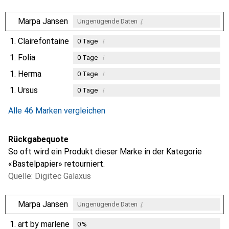
i
Marpa Jansen
Ungenügende Daten
1.
Clairefontaine
i
0
Tage
1.
Folia
i
0
Tage
1.
Herma
i
0
Tage
1.
Ursus
i
0
Tage
Alle 46 Marken vergleichen
Rückgabequote
So oft wird ein Produkt dieser Marke in der Kategorie
«Bastelpapier» retourniert.
Quelle: Digitec Galaxus
i
Marpa Jansen
Ungenügende Daten
1.
art by marlene
0
%