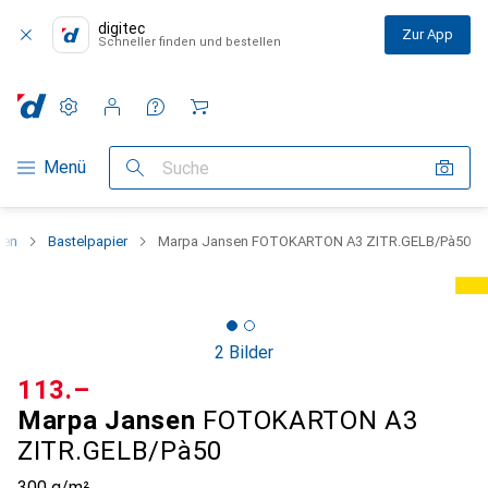
digitec
Zur App
Schneller finden und bestellen
Einstellungen
Kundenkonto
Vergleichslisten
Merklisten
Warenkorb
Navigation nach Kategorien
Menü
Suche
nen
Bastelpapier
Marpa Jansen FOTOKARTON A3 ZITR.GELB/Pà50
2 Bilder
CHF
113.–
Marpa Jansen
FOTOKARTON A3
ZITR.GELB/Pà50
300 g/m²