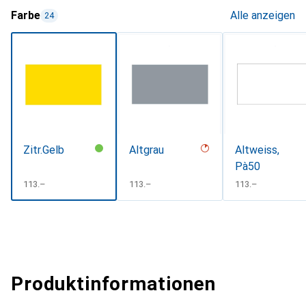
Farbe
Alle anzeigen
24
Zitr.Gelb
Altgrau
Altweiss,
Pà50
CHF
113.–
CHF
113.–
CHF
113.–
Produktinformationen