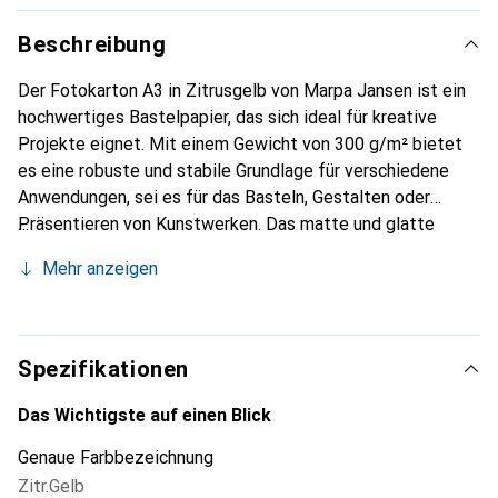
Beschreibung
Der Fotokarton A3 in Zitrusgelb von Marpa Jansen ist ein
hochwertiges Bastelpapier, das sich ideal für kreative
Projekte eignet. Mit einem Gewicht von 300 g/m² bietet
es eine robuste und stabile Grundlage für verschiedene
Anwendungen, sei es für das Basteln, Gestalten oder
Präsentieren von Kunstwerken. Das matte und glatte
Finish sorgt dafür, dass Farben lebendig zur Geltung
Mehr anzeigen
kommen und ermöglicht eine einfache Handhabung beim
Schneiden und Falten. Der Karton ist chlor- und säurefrei,
was ihn umweltfreundlich macht und die Langlebigkeit der
Projekte unterstützt. Dieses Produkt ist in einem
Spezifikationen
praktischen Paket von 50 Stück erhältlich, was es zu einer
ausgezeichneten Wahl für Schulen, Bastelgruppen oder
Das Wichtigste auf einen Blick
individuelle Kreative macht, die regelmässig mit
Genaue Farbbezeichnung
hochwertigem Papier arbeiten.
Zitr.Gelb