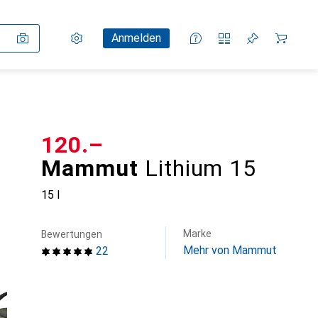
Einstellungen
Kundenkonto
Vergleichslisten
Merklisten
Warenkorb
Anmelden
CHF
120.–
Mammut
Lithium 15
15 l
Marke
Bewertungen
Mehr von Mammut
22