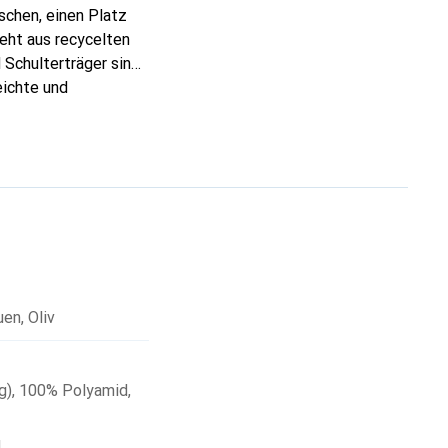
chen, einen Platz
eht aus recycelten
 Schulterträger sind
eichte und
t hat eine
 integrierte
 leicht und schnell
uen
,
Oliv
g)
,
100% Polyamid
,
d