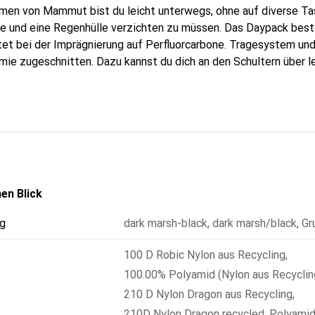
en von Mammut bist du leicht unterwegs, ohne auf diverse Tas
ke und eine Regenhülle verzichten zu müssen. Das Daypack best
tet bei der Imprägnierung auf Perfluorcarbone. Tragesystem und
mie zugeschnitten. Dazu kannst du dich an den Schultern über l
freuen und am Rücken über Luftkanäle. Der gepolsterte Hüftgur
r dein Smartphone und lässt sich auch abnehmen, ebenso wie die
icht sparen willst. Mit dem Lithium 15 Women bist du jederzeit
en Blick
g
dark marsh-black
,
dark marsh/black
,
Gr
100 D Robic Nylon aus Recycling
,
100.00% Polyamid (Nylon aus Recyclin
210 D Nylon Dragon aus Recycling
,
210D Nylon Dragon recycled
,
Polyami