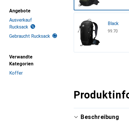
Angebote
Ausverkauf
Black
Rucksack
CHF
99.70
Gebraucht Rucksack
Verwandte
Mehr anzeigen
Kategorien
Koffer
Produktinf
Beschreibung