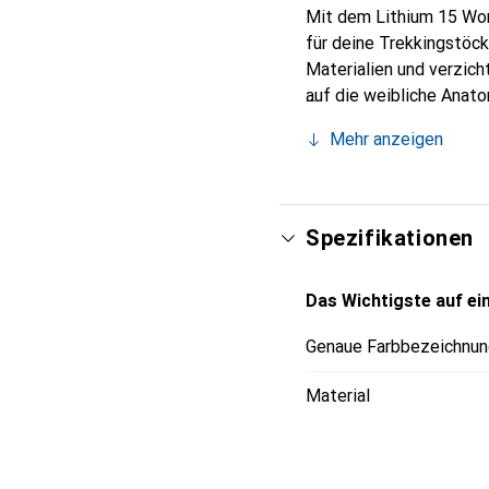
Mit dem Lithium 15 Wom
für deine Trekkingstöc
Materialien und verzich
auf die weibliche Anato
atmungsaktive Polster 
Mehr anzeigen
ausklappbare Tasche fü
Regenhülle, wenn du Gew
unterwegs.
Spezifikationen
Das Wichtigste auf ein
Genaue Farbbezeichnun
Material