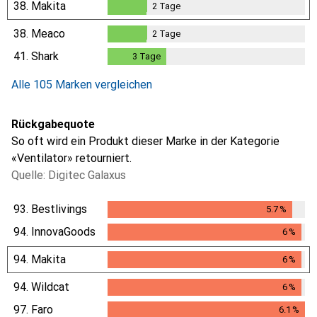
38.
Makita
2
Tage
2
Tage
38.
Meaco
2
Tage
2
Tage
41.
Shark
3
Tage
3
Tage
Alle 105 Marken vergleichen
Rückgabequote
So oft wird ein Produkt dieser Marke in der Kategorie
«Ventilator» retourniert.
Quelle: Digitec Galaxus
93.
Bestlivings
5.7
%
5.7
%
94.
InnovaGoods
6
%
6
%
94.
Makita
6
%
6
%
94.
Wildcat
6
%
6
%
97.
Faro
6.1
%