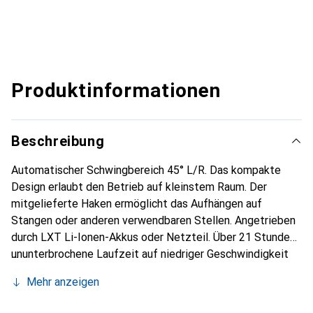
Produktinformationen
Beschreibung
Automatischer Schwingbereich 45° L/R. Das kompakte
Design erlaubt den Betrieb auf kleinstem Raum. Der
mitgelieferte Haken ermöglicht das Aufhängen auf
Stangen oder anderen verwendbaren Stellen. Angetrieben
durch LXT Li-Ionen-Akkus oder Netzteil. Über 21 Stunden
ununterbrochene Laufzeit auf niedriger Geschwindigkeit
mit einem 6,0 Ah Akku. 3 Einstellungen (High, Medium,
Mehr anzeigen
Low). Grosser Tragegriff für einfache Handhabung.
Lüfterkopf vertikal und horizontal einstellbar. Lieferung