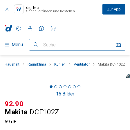
digitec
Zur App
Schneller finden und bestellen
Einstellungen
Kundenkonto
Vergleichslisten
Merklisten
Warenkorb
Navigation nach Kategorien
Menü
Suche
Haushalt
Raumklima
Kühlen
Ventilator
Makita DCF102Z
15 Bilder
CHF
92.90
Makita
DCF102Z
59 dB