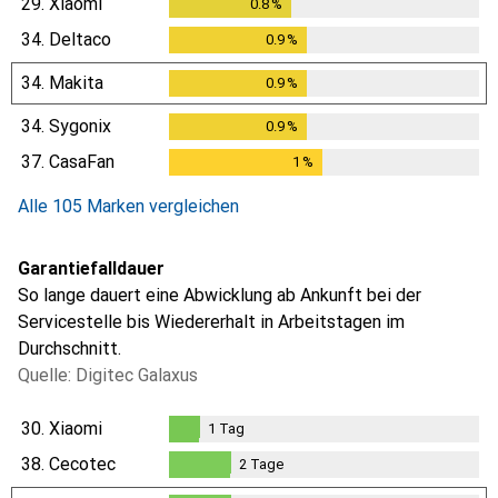
29.
Xiaomi
0.8
%
0.8
%
34.
Deltaco
0.9
%
0.9
%
34.
Makita
0.9
%
0.9
%
34.
Sygonix
0.9
%
0.9
%
37.
CasaFan
1
%
1
%
Alle 105 Marken vergleichen
Garantiefalldauer
So lange dauert eine Abwicklung ab Ankunft bei der
Servicestelle bis Wiedererhalt in Arbeitstagen im
Durchschnitt.
Quelle: Digitec Galaxus
30.
Xiaomi
1
Tag
1
Tag
38.
Cecotec
2
Tage
2
Tage