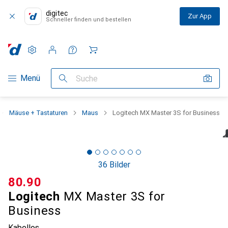
digitec
Zur App
Schneller finden und bestellen
Einstellungen
Kundenkonto
Vergleichslisten
Merklisten
Warenkorb
Navigation nach Kategorien
Menü
Suche
Mäuse + Tastaturen
Maus
Logitech MX Master 3S for Business
36 Bilder
CHF
80.90
Logitech
MX Master 3S for
Business
Kabellos