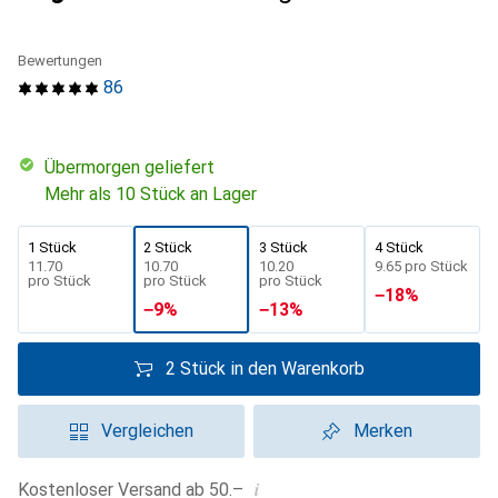
Bewertungen
86
übermorgen geliefert
Mehr als 10 Stück an Lager
1 Stück
2 Stück
3 Stück
4 Stück
CHF
11.70
CHF
10.70
CHF
10.20
CHF
9.65
pro Stück
pro Stück
pro Stück
pro Stück
−
18
%
−
9
%
−
13
%
2 Stück in den Warenkorb
Vergleichen
Merken
i
Kostenloser Versand ab 50.–