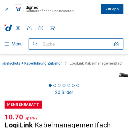
digitec
Zur App
Schneller finden und bestellen
Einstellungen
Kundenkonto
Vergleichslisten
Merklisten
Warenkorb
Navigation nach Kategorien
Menü
Suche
Kabelschutz + Kabelführung Zubehör
LogiLink Kabelmanagementfach
20 Bilder
MENGENRABATT
CHF
10.70
Spare
CHF
2.–
LogiLink
Kabelmanagementfach