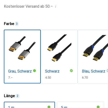
i
Kostenloser Versand ab 50.–
Farbe
3
Grau, Schwarz
Schwarz
Blau, Schwarz
CHF
7.–
CHF
4.50
CHF
6.70
Länge
2
1 m
5 m