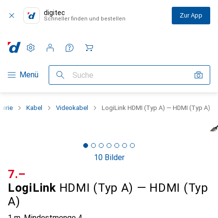
digitec
Zur App
Schneller finden und bestellen
Einstellungen
Kundenkonto
Vergleichslisten
Merklisten
Warenkorb
Navigation nach Kategorien
Menü
Suche
herie
Kabel
Videokabel
LogiLink HDMI (Typ A) — HDMI (Typ A)
10 Bilder
CHF
7.–
LogiLink
HDMI (Typ A) — HDMI (Typ
A)
1 m
,
Mindestmenge
4