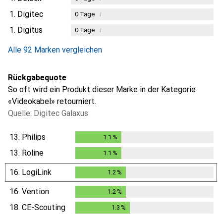
1.
Digitec
i
0
Tage
1.
Digitus
i
0
Tage
Alle 92 Marken vergleichen
Rückgabequote
So oft wird ein Produkt dieser Marke in der Kategorie
«Videokabel» retourniert.
Quelle: Digitec Galaxus
13.
Philips
1.1
%
1.1
%
13.
Roline
1.1
%
1.1
%
16.
LogiLink
1.2
%
1.2
%
16.
Vention
1.2
%
1.2
%
18.
CE-Scouting
1.3
%
1.3
%