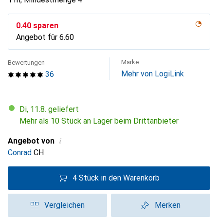
CHF
0.40
sparen
Angebot für
CHF
6.60
Marke
Bewertungen
Mehr von LogiLink
36
Di, 11.8. geliefert
Mehr als 10 Stück an Lager beim Drittanbieter
i
Angebot von
Conrad
CH
4 Stück in den Warenkorb
Vergleichen
Merken