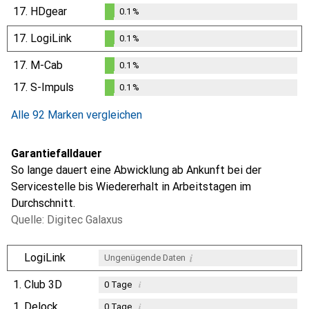
0.1
%
17.
HDgear
0.1
%
0.1
%
17.
LogiLink
0.1
%
0.1
%
17.
M-Cab
0.1
%
0.1
%
17.
S-Impuls
0.1
%
0.1
%
Alle 92 Marken vergleichen
Garantiefalldauer
So lange dauert eine Abwicklung ab Ankunft bei der
Servicestelle bis Wiedererhalt in Arbeitstagen im
Durchschnitt.
Quelle: Digitec Galaxus
i
LogiLink
Ungenügende Daten
1.
Club 3D
i
0
Tage
1.
Delock
i
0
Tage