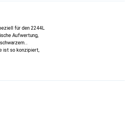
eziell für den 2244L
ische Aufwertung,
s schwarzem
 ist so konzipiert,
ofessionellen Büro,
gie zum Einsatz
 Flush Mount Bezel