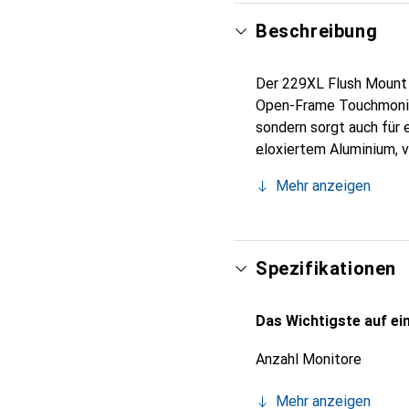
Beschreibung
Der 229XL Flush Mount 
Open-Frame Touchmonito
sondern sorgt auch für
eloxiertem Aluminium, v
dass sie nahtlos in ver
Mehr anzeigen
einem Einzelhandelsge
kommt. Mit einer robus
eine ideale Lösung für a
Spezifikationen
Das Wichtigste auf ein
Anzahl Monitore
Mehr anzeigen