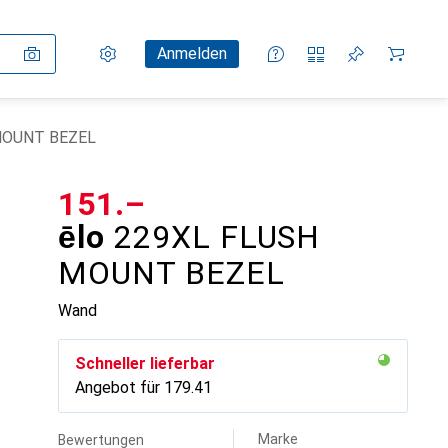
Einstellungen
Kundenkonto
Vergleichslisten
Merklisten
Warenkorb
Anmelden
MOUNT BEZEL
CHF
151.–
ēlo
229XL FLUSH
MOUNT BEZEL
Wand
Schneller lieferbar
Angebot für
CHF
179.41
Marke
Bewertungen