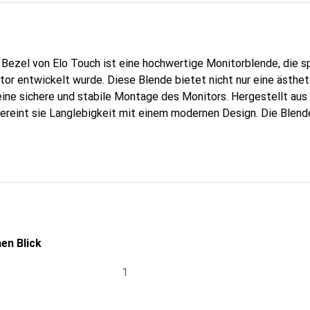
Bezel von Elo Touch ist eine hochwertige Monitorblende, die sp
r entwickelt wurde. Diese Blende bietet nicht nur eine ästhet
 eine sichere und stabile Montage des Monitors. Hergestellt au
ereint sie Langlebigkeit mit einem modernen Design. Die Blende
schiedene Umgebungen integriert werden kann, sei es in einem pr
schäft oder in anderen Anwendungen, wo Touchscreen-Technolo
ten Konstruktion und einem durchdachten Design ist der 229XL
lle, die Wert auf Qualität und Funktionalität legen.
en Blick
1