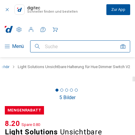
digitec
Zur App
Schneller finden und bestellen
Einstellungen
Kundenkonto
Vergleichslisten
Merklisten
Warenkorb
Navigation nach Kategorien
Menü
Suche
behör
Light Solutions Unsichtbare Halterung für Hue Dimmer Switch V2
5 Bilder
MENGENRABATT
CHF
8.20
Spare
CHF
0.80
Light Solutions
Unsichtbare