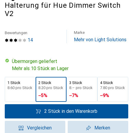
Halterung für Hue Dimmer Switch
V2
Marke
Bewertungen
Mehr von Light Solutions
14
übermorgen geliefert
Mehr als 10 Stück an Lager
1 Stück
2 Stück
3 Stück
4 Stück
CHF
8.60
pro Stück
CHF
8.20
pro Stück
CHF
8.–
pro Stück
CHF
7.80
pro Stück
−
5
%
−
7
%
−
9
%
2 Stück in den Warenkorb
Vergleichen
Merken