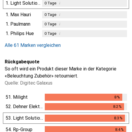
1.
Light Solutions
i
0
Tage
1.
Max Hauri
i
0
Tage
1.
Paulmann
i
0
Tage
1.
Philips Hue
i
0
Tage
Alle 61 Marken vergleichen
Rückgabequote
So oft wird ein Produkt dieser Marke in der Kategorie
«Beleuchtung Zubehör» retourniert.
Quelle: Digitec Galaxus
51.
Milight
8
%
8
%
52.
Dehner Elektronik
8.2
%
8.2
%
53.
Light Solutions
8.3
%
8.3
%
54.
Rp-Group
8.4
%