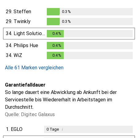
29.
Steffen
0.3
%
0.3
%
29.
Twinkly
0.3
%
0.3
%
34.
Light Solutions
0.4
%
0.4
%
34.
Philips Hue
0.4
%
0.4
%
34.
WiZ
0.4
%
0.4
%
Alle 61 Marken vergleichen
Garantiefalldauer
So lange dauert eine Abwicklung ab Ankunft bei der
Servicestelle bis Wiedererhalt in Arbeitstagen im
Durchschnitt.
Quelle: Digitec Galaxus
1.
EGLO
i
0
Tage