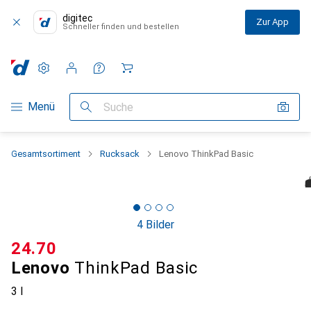
digitec
Zur App
Schneller finden und bestellen
Einstellungen
Kundenkonto
Vergleichslisten
Merklisten
Warenkorb
Navigation nach Kategorien
Menü
Suche
Gesamtsortiment
Rucksack
Lenovo ThinkPad Basic
4 Bilder
CHF
24.70
Lenovo
ThinkPad Basic
3 l