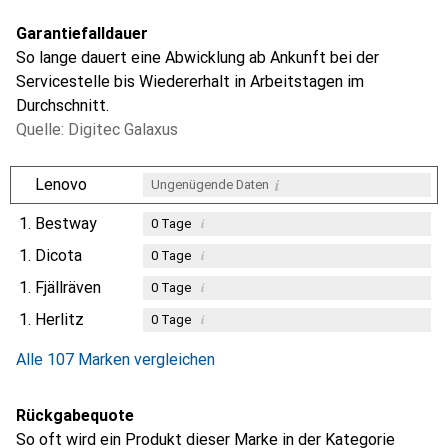
Garantiefalldauer
So lange dauert eine Abwicklung ab Ankunft bei der
Servicestelle bis Wiedererhalt in Arbeitstagen im
Durchschnitt.
Quelle: Digitec Galaxus
i
Lenovo
Ungenügende Daten
1.
Bestway
i
0
Tage
1.
Dicota
i
0
Tage
1.
Fjällräven
i
0
Tage
1.
Herlitz
i
0
Tage
Alle 107 Marken vergleichen
Rückgabequote
So oft wird ein Produkt dieser Marke in der Kategorie