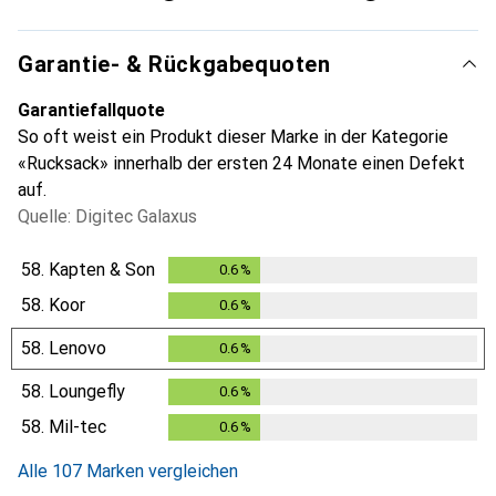
Garantie- & Rückgabequoten
Garantiefallquote
So oft weist ein Produkt dieser Marke in der Kategorie
«Rucksack» innerhalb der ersten 24 Monate einen Defekt
auf.
Quelle: Digitec Galaxus
58.
Kapten & Son
0.6
%
0.6
%
58.
Koor
0.6
%
0.6
%
58.
Lenovo
0.6
%
0.6
%
58.
Loungefly
0.6
%
0.6
%
58.
Mil-tec
0.6
%
0.6
%
Alle 107 Marken vergleichen