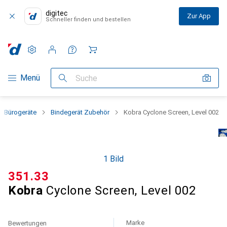
digitec
Zur App
Schneller finden und bestellen
Einstellungen
Kundenkonto
Vergleichslisten
Merklisten
Warenkorb
Navigation nach Kategorien
Menü
Suche
Bürogeräte
Bindegerät Zubehör
Kobra Cyclone Screen, Level 002
1 Bild
CHF
351.33
Kobra
Cyclone Screen, Level 002
Marke
Bewertungen