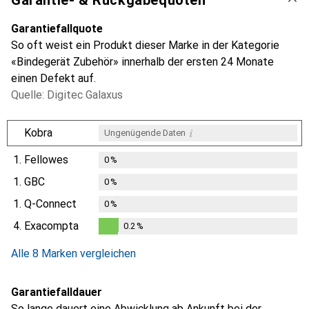
Garantiefallquote
So oft weist ein Produkt dieser Marke in der Kategorie
«Bindegerät Zubehör» innerhalb der ersten 24 Monate
einen Defekt auf.
Quelle: Digitec Galaxus
i
Kobra
Ungenügende Daten
1.
Fellowes
0
%
1.
GBC
0
%
1.
Q-Connect
0
%
4.
Exacompta
0.2
%
0.2
%
Alle 8 Marken vergleichen
Garantiefalldauer
So lange dauert eine Abwicklung ab Ankunft bei der