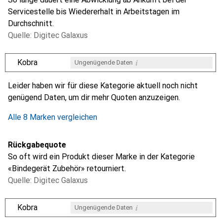
Servicestelle bis Wiedererhalt in Arbeitstagen im
Durchschnitt.
Quelle: Digitec Galaxus
i
Kobra
Ungenügende Daten
i
i
i
i
Ungenügende Daten
Ungenügende Daten
Ungenügende Daten
Ungenügende Daten
Leider haben wir für diese Kategorie aktuell noch nicht
genügend Daten, um dir mehr Quoten anzuzeigen.
Alle 8 Marken vergleichen
Rückgabequote
So oft wird ein Produkt dieser Marke in der Kategorie
«Bindegerät Zubehör» retourniert.
Quelle: Digitec Galaxus
i
Kobra
Ungenügende Daten