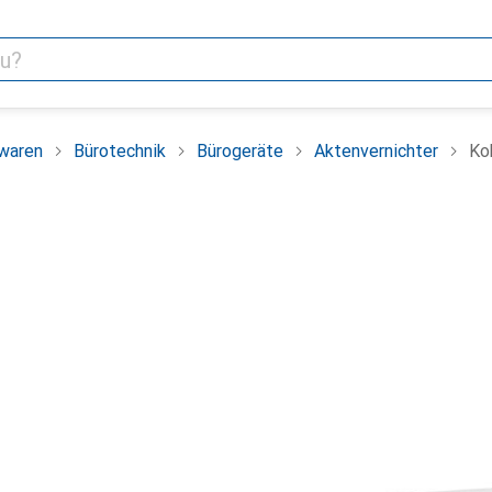
bwaren
Bürotechnik
Bürogeräte
Aktenvernichter
Ko