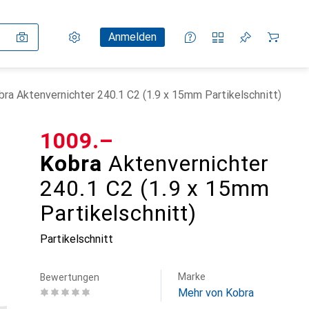
Einstellungen
Kundenkonto
Vergleichslisten
Merklisten
Warenkorb
Anmelden
bra Aktenvernichter 240.1 C2 (1.9 x 15mm Partikelschnitt)
CHF
1009.–
Kobra
Aktenvernichter
240.1 C2 (1.9 x 15mm
Partikelschnitt)
Partikelschnitt
Marke
Bewertungen
Mehr von Kobra