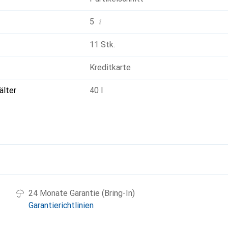
i
5
11 Stk.
Kreditkarte
älter
40 l
g
24 Monate Garantie (Bring-In)
Garantierichtlinien