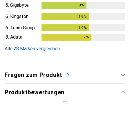
5.
Gigabyte
1.8
%
1.8
%
6.
Kingston
1.9
%
1.9
%
6.
Team Group
1.9
%
1.9
%
8.
Adata
2
%
2
%
Alle 28 Marken vergleichen
Fragen zum Produkt
0
Produktbewertungen