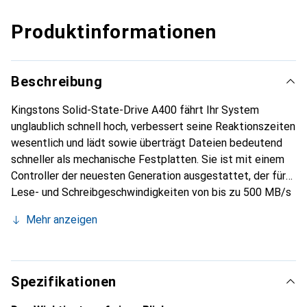
Produktinformationen
Beschreibung
Kingstons Solid-State-Drive A400 fährt Ihr System
unglaublich schnell hoch, verbessert seine Reaktionszeiten
wesentlich und lädt sowie überträgt Dateien bedeutend
schneller als mechanische Festplatten. Sie ist mit einem
Controller der neuesten Generation ausgestattet, der für
Lese- und Schreibgeschwindigkeiten von bis zu 500 MB/s
und 450 MB/s sorgt. Diese SSD ist 10 Mal schneller als
Mehr anzeigen
eine traditionelle Festplatte, sorgt für Höchstleistung,
ultraschnelle Reaktionszeiten beim Multitasking und
beschleunigt das System insgesamt. Die A400 ist
insgesamt zuverlässiger und langlebiger als eine
Spezifikationen
herkömmliche Festplatte und verfügt über einen