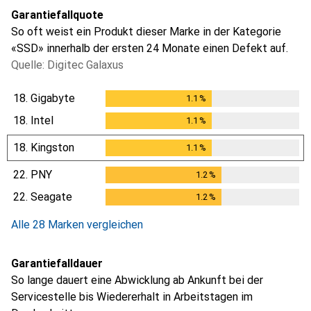
Garantiefallquote
So oft weist ein Produkt dieser Marke in der Kategorie
«SSD» innerhalb der ersten 24 Monate einen Defekt auf.
Quelle: Digitec Galaxus
18.
Gigabyte
1.1
%
1.1
%
18.
Intel
1.1
%
1.1
%
18.
Kingston
1.1
%
1.1
%
22.
PNY
1.2
%
1.2
%
22.
Seagate
1.2
%
1.2
%
Alle 28 Marken vergleichen
Garantiefalldauer
So lange dauert eine Abwicklung ab Ankunft bei der
Servicestelle bis Wiedererhalt in Arbeitstagen im