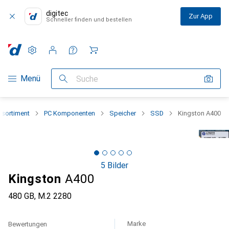
digitec
Zur App
Schneller finden und bestellen
Einstellungen
Kundenkonto
Vergleichslisten
Merklisten
Warenkorb
Navigation nach Kategorien
Menü
Suche
sortiment
PC Komponenten
Speicher
SSD
Kingston A400
5 Bilder
Kingston
A400
480 GB, M.2 2280
Marke
Bewertungen