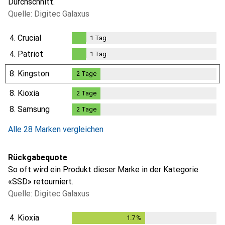
Durchschnitt.
Quelle: Digitec Galaxus
4.
Crucial
1
Tag
1
Tag
4.
Patriot
1
Tag
1
Tag
8.
Kingston
2
Tage
2
Tage
8.
Kioxia
2
Tage
2
Tage
8.
Samsung
2
Tage
2
Tage
Alle 28 Marken vergleichen
Rückgabequote
So oft wird ein Produkt dieser Marke in der Kategorie
«SSD» retourniert.
Quelle: Digitec Galaxus
4.
Kioxia
1.7
%
1.7
%