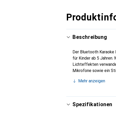
Produktinf
Beschreibung
Der Bluetooth Karaoke 
für Kinder ab 5 Jahren.
Lichteffekten verwandel
Mikrofone sowie ein Sti
abwechslungsreiche Auf
Mehr anzeigen
und microSD-Kartensteck
und das kompakte Desig
Kinderzimmer. Das Toy o
Ausdrucksformen spieler
Spezifikationen