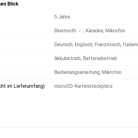
en Blick
5 Jahre
i
Bluetooth
,
Karaoke
,
Mikrofon
Deutsch
,
Englisch
,
Französisch
,
Italien
Akkubetrieb
,
Batteriebetrieb
Bedienungsanleitung
,
Mikrofon
cht im Lieferumfang)
microSD-Kartensteckplatz
g