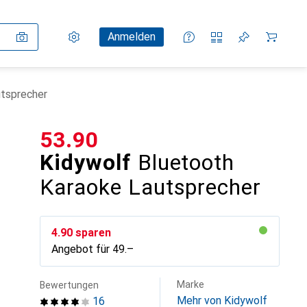
Einstellungen
Kundenkonto
Vergleichslisten
Merklisten
Warenkorb
Anmelden
utsprecher
CHF
53.90
Kidywolf
Bluetooth
Karaoke Lautsprecher
CHF
4.90
sparen
Angebot für
CHF
49.–
Marke
Bewertungen
Mehr von Kidywolf
16