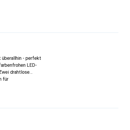
überallhin - perfekt
 farbenfrohen LED-
 Zwei drahtlose
n für
g, USB-C-Aufladung
zbar. Der Tragegriff
der ins
stsein und kreative