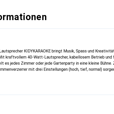
ormationen
Lautsprecher KIDYKARAOKE bringt Musik, Spass und Kreativität 
 Mit kraftvollem 40-Watt-Lautsprecher, kabellosem Betrieb und
t es jedes Zimmer oder jede Gartenparty in eine kleine Bühne.
mmenverzerrer mit drei Einstellungen (hoch, tief, normal) sorge
tritte und jede Menge Unterhaltung. Dank Bluetooth-Verbindun
platz (bis 32 GB, nicht enthalten) ist das Gerät flexibel einset
n machen den Transport einfach - ob zu Freunden, auf Reisen o
f the Year 2024 ist ein Highlight, das Musikliebe, Selbstbewus
isch fördert.