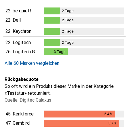
22.
be quiet!
2
Tage
2
Tage
22.
Dell
2
Tage
2
Tage
22.
Keychron
2
Tage
2
Tage
22.
Logitech
2
Tage
2
Tage
26.
Logitech G
3
Tage
3
Tage
Alle 60 Marken vergleichen
Rückgabequote
So oft wird ein Produkt dieser Marke in der Kategorie
«Tastatur» retourniert.
Quelle: Digitec Galaxus
45.
Renkforce
5.4
%
5.4
%
47.
Gembird
5.7
%