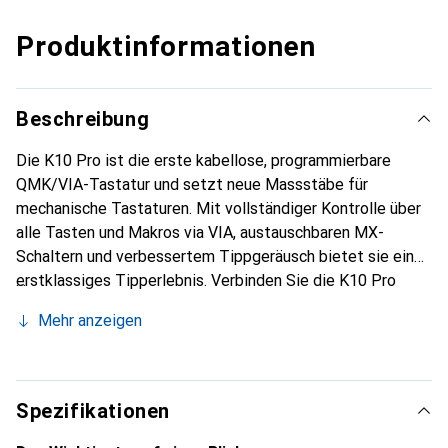
Produktinformationen
Beschreibung
Die K10 Pro ist die erste kabellose, programmierbare
QMK/VIA-Tastatur und setzt neue Massstäbe für
mechanische Tastaturen. Mit vollständiger Kontrolle über
alle Tasten und Makros via VIA, austauschbaren MX-
Schaltern und verbessertem Tippgeräusch bietet sie ein
erstklassiges Tipperlebnis. Verbinden Sie die K10 Pro
kabellos per Bluetooth 5.1 mit bis zu 3 Geräten oder
Mehr anzeigen
nutzen Sie den USB-C-Anschluss. Sie ist voll kompatibel
mit macOS und Windows. Programmierbare Tasten und
Makros bieten nahezu unbegrenzte Möglichkeiten. Die
einfache Anpassung funktioniert über Drag & Drop auf
Spezifikationen
allen Systemen (macOS, Windows, Linux).