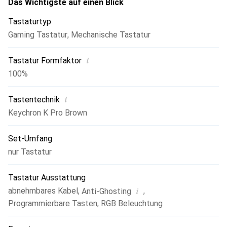
Schallabsorbierender Schaum, Silikondämpfung und eine
Das Wichtigste auf einen Blick
Stahlplatte sorgen für leises, reaktionsschnelles Tippen.
Tastaturtyp
Das zusätzliche Gewicht verbessert die Stabilität.
Gaming Tastatur
,
Mechanische Tastatur
i
Tastatur Formfaktor
100%
i
Tastentechnik
Keychron K Pro Brown
Set-Umfang
nur Tastatur
Tastatur Ausstattung
i
abnehmbares Kabel
,
,
Anti-Ghosting
Programmierbare Tasten
,
RGB Beleuchtung