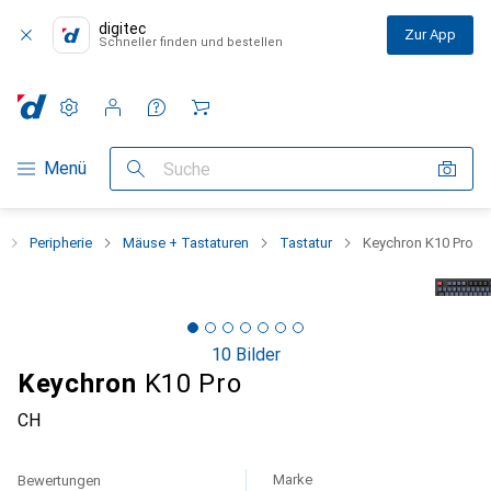
digitec
Zur App
Schneller finden und bestellen
Einstellungen
Kundenkonto
Vergleichslisten
Merklisten
Warenkorb
Navigation nach Kategorien
Menü
Suche
Peripherie
Mäuse + Tastaturen
Tastatur
Keychron K10 Pro
10 Bilder
Keychron
K10 Pro
CH
Marke
Bewertungen