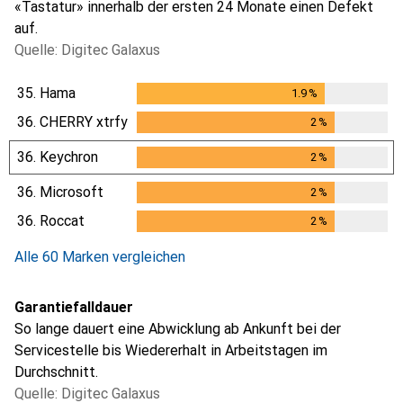
«Tastatur» innerhalb der ersten 24 Monate einen Defekt
auf.
Quelle: Digitec Galaxus
35.
Hama
1.9
%
1.9
%
36.
CHERRY xtrfy
2
%
2
%
36.
Keychron
2
%
2
%
36.
Microsoft
2
%
2
%
36.
Roccat
2
%
2
%
Alle 60 Marken vergleichen
Garantiefalldauer
So lange dauert eine Abwicklung ab Ankunft bei der
Servicestelle bis Wiedererhalt in Arbeitstagen im
Durchschnitt.
Quelle: Digitec Galaxus