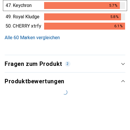
5.7
%
47.
Keychron
5.7
%
5.7
%
49.
Royal Kludge
5.8
%
5.8
%
50.
CHERRY xtrfy
6.1
%
6.1
%
Alle 60 Marken vergleichen
Fragen zum Produkt
2
Produktbewertungen