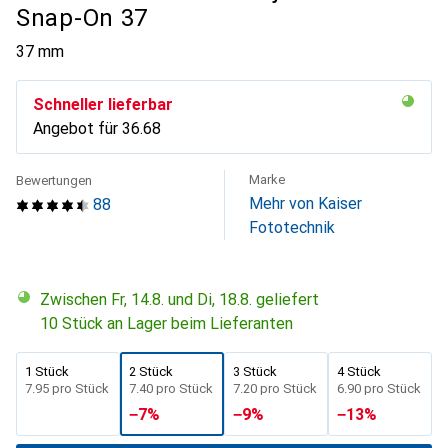
Snap-On 37
37 mm
Schneller lieferbar
Angebot für
CHF
36.68
Marke
Bewertungen
Mehr von Kaiser
88
Fototechnik
Zwischen Fr, 14.8. und Di, 18.8. geliefert
10 Stück an Lager beim Lieferanten
1 Stück
2 Stück
3 Stück
4 Stück
CHF
7.95
pro Stück
CHF
7.40
pro Stück
CHF
7.20
pro Stück
CHF
6.90
pro Stück
−
7
%
−
9
%
−
13
%