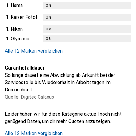
1.
Hama
0
%
1.
Kaiser Fototechnik
0
%
1.
Nikon
0
%
1.
Olympus
0
%
Alle 12 Marken vergleichen
Garantiefalldauer
So lange dauert eine Abwicklung ab Ankunft bei der
Servicestelle bis Wiedererhalt in Arbeitstagen im
Durchschnitt.
Quelle: Digitec Galaxus
i
i
i
i
i
Ungenügende Daten
Ungenügende Daten
Ungenügende Daten
Ungenügende Daten
Ungenügende Daten
Leider haben wir für diese Kategorie aktuell noch nicht
genügend Daten, um dir mehr Quoten anzuzeigen.
Alle 12 Marken vergleichen