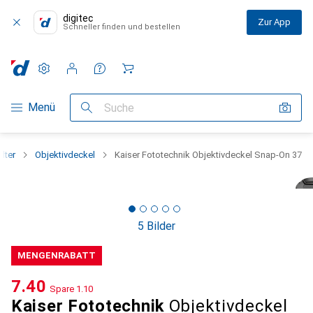
digitec
Zur App
Schneller finden und bestellen
Einstellungen
Kundenkonto
Vergleichslisten
Merklisten
Warenkorb
Navigation nach Kategorien
Menü
Suche
ilter
Objektivdeckel
Kaiser Fototechnik Objektivdeckel Snap-On 37
5 Bilder
MENGENRABATT
CHF
7.40
Spare
CHF
1.10
Kaiser Fototechnik
Objektivdeckel