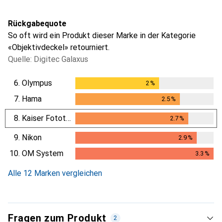
Rückgabequote
So oft wird ein Produkt dieser Marke in der Kategorie
«Objektivdeckel» retourniert.
Quelle: Digitec Galaxus
6.
Olympus
2
%
2
%
7.
Hama
2.5
%
2.5
%
8.
Kaiser Fototechnik
2.7
%
2.7
%
9.
Nikon
2.9
%
2.9
%
10.
OM System
3.3
%
3.3
%
Alle 12 Marken vergleichen
Fragen zum Produkt
2