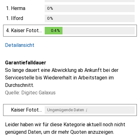
1.
Herma
0
%
1.
Ilford
0
%
4.
Kaiser Fototechnik
0.4
%
0.4
%
Detailansicht
Garantiefalldauer
So lange dauert eine Abwicklung ab Ankunft bei der
Servicestelle bis Wiedererhalt in Arbeitstagen im
Durchschnitt.
Quelle: Digitec Galaxus
i
Kaiser Fototechnik
Ungenügende Daten
i
i
i
Ungenügende Daten
Ungenügende Daten
Ungenügende Daten
Leider haben wir für diese Kategorie aktuell noch nicht
genügend Daten, um dir mehr Quoten anzuzeigen.