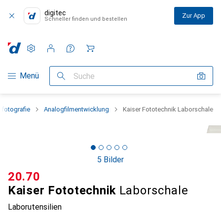
digitec
Zur App
Schneller finden und bestellen
Einstellungen
Kundenkonto
Vergleichslisten
Merklisten
Warenkorb
Navigation nach Kategorien
Menü
Suche
fotografie
Analogfilmentwicklung
Kaiser Fototechnik Laborschale
5 Bilder
CHF
20.70
Kaiser Fototechnik
Laborschale
Laborutensilien