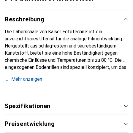
Beschreibung
Die Laborschale von Kaiser Fototechnik ist ein
unverzichtbares Utensil für die analoge Filmentwicklung.
Hergestellt aus schlagfestem und säurebeständigem
Kunststoff, bietet sie eine hohe Beständigkeit gegen
chemische Einflüsse und Temperaturen bis zu 80 °C. Die
eingezogenen Bodenrillen sind speziell konzipiert, um das
Herausnehmen des Fotopapiers zu erleichtern und
Mehr anzeigen
gleichzeitig einen optimalen Chemikalienfluss zu
gewährleisten. Die Schale ist mit einer Ausgussnase
ausgestattet, die das Entleeren von Flüssigkeiten
vereinfacht. Zudem verfügt sie über eine Rastmulde für
Spezifikationen
ein Schalenthermometer, was die präzise
Temperaturkontrolle während des Entwicklungsprozesses
Preisentwicklung
unterstützt. Mit ihren kompakten Abmessungen ist die
Laborschale sowohl für den professionellen Einsatz als