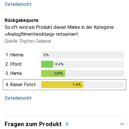
Detailansicht
Rückgabequote
So oft wird ein Produkt dieser Marke in der Kategorie
«Analogfilmentwicklung» retourniert.
Quelle: Digitec Galaxus
1.
Herma
0
%
2.
Ilford
0.4
%
0.4
%
3.
Hama
0.8
%
0.8
%
4.
Kaiser Fototechnik
1.4
%
1.4
%
Detailansicht
Fragen zum Produkt
0