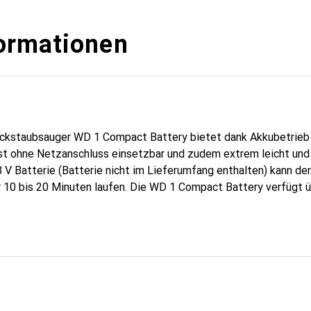
ormationen
ckstaubsauger WD 1 Compact Battery bietet dank Akkubetrieb
ist ohne Netzanschluss einsetzbar und zudem extrem leicht un
V Batterie (Batterie nicht im Lieferumfang enthalten) kann der
0 bis 20 Minuten laufen. Die WD 1 Compact Battery verfügt ü
älter sowie einen Patronenfilter zum bequemen Absaugen von 
er wechseln zu müssen.