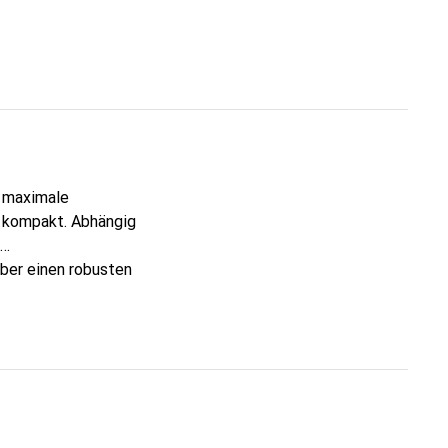
 maximale
d kompakt. Abhängig
ber einen robusten
trockenem und nassem