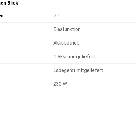
en Blick
en
7 l
Blasfunktion
Akkubetrieb
1 Akku mitgeliefert
Ladegerät mitgeliefert
230 W
g