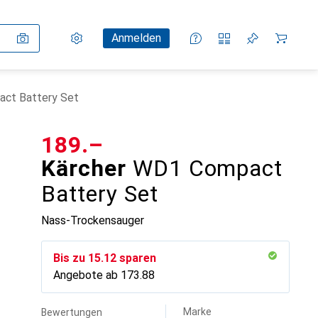
Einstellungen
Kundenkonto
Vergleichslisten
Merklisten
Warenkorb
Anmelden
ct Battery Set
CHF
189.–
Kärcher
WD1 Compact
Battery Set
Nass-Trockensauger
Bis zu
CHF
15.12
sparen
Angebote ab
CHF
173.88
Marke
Bewertungen