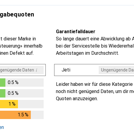
kgabequoten
Garantiefalldauer
t dieser Marke in
So lange dauert eine Abwicklung ab 
steuerung» innerhalb
bei der Servicestelle bis Wiedererhal
inen Defekt auf.
Arbeitstagen im Durchschnitt.
i
Jeti
genügende Daten
Ungenügende Da
Ungenügende Da
Ungenügende Da
Ungenügende Da
Ungenügende Da
0.5
%
Leider haben wir für diese Kategorie 
%
noch nicht genügend Daten, um dir m
0.5
%
Quoten anzuzeigen.
%
1
%
1
%
1.5
%
5
%
en