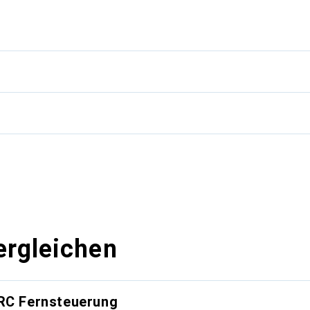
g
ergleichen
 RC Fernsteuerung