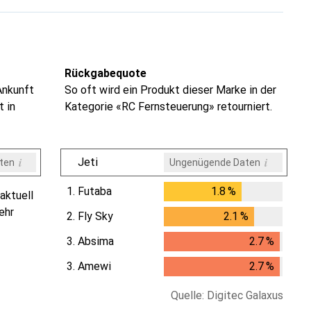
Rückgabequote
Ankunft
So oft wird ein Produkt dieser Marke in der
t in
Kategorie «RC Fernsteuerung» retourniert.
i
i
Jeti
ten
Ungenügende Daten
i
i
i
i
ten
ten
ten
ten
1.
Futaba
1.8
%
1.8
%
aktuell
ehr
2.
Fly Sky
2.1
%
2.1
%
3.
Absima
2.7
%
2.7
%
3.
Amewi
2.7
%
2.7
%
Quelle: Digitec Galaxus