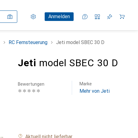
Einstellungen
Kundenkonto
Vergleichslisten
Merklisten
Warenkorb
Anmelden
RC Fernsteuerung
Jeti model SBEC 30 D
Jeti
model SBEC 30 D
Marke
Bewertungen
Mehr von Jeti
Aktuell nicht lieferbar