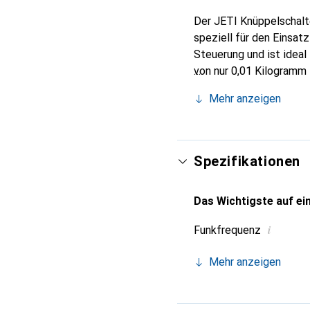
Der JETI Knüppelschalte
speziell für den Einsat
Steuerung und ist idea
von nur 0,01 Kilogramm 
erfordert jedoch Lötarb
Mehr anzeigen
ist in Deutschland herge
ausgezeichnete Wahl für
ist ein unverzichtbares 
Spezifikationen
Das Wichtigste auf ein
i
Funkfrequenz
Mehr anzeigen