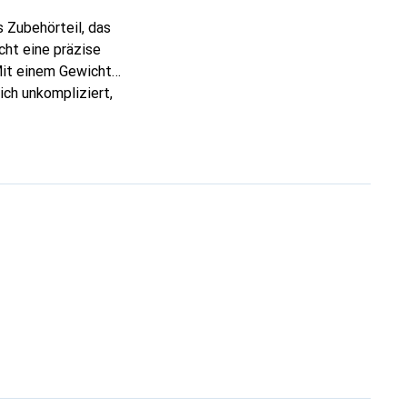
 Zubehörteil, das
cht eine präzise
Mit einem Gewicht
ich unkompliziert,
ssen. Der Schalter
Nutzer. Er ist eine
ETI Knüppelschalter