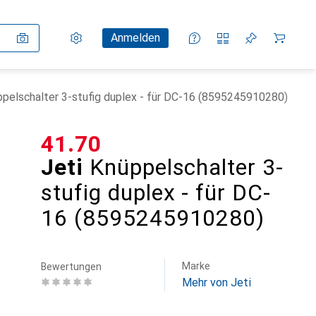
Einstellungen
Kundenkonto
Vergleichslisten
Merklisten
Warenkorb
Anmelden
ppelschalter 3-stufig duplex - für DC-16 (8595245910280)
CHF
41.70
Jeti
Knüppelschalter 3-
stufig duplex - für DC-
16 (8595245910280)
Marke
Bewertungen
Mehr von Jeti