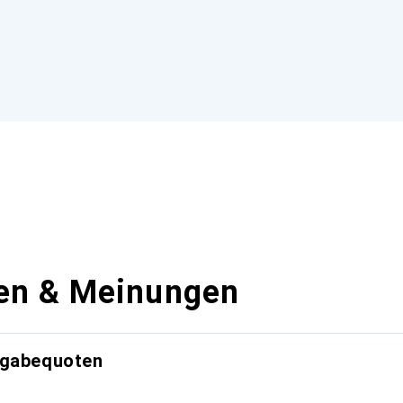
en & Meinungen
kgabequoten