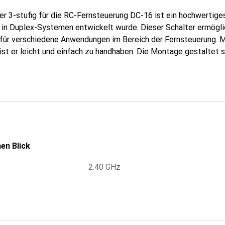
r 3-stufig für die RC-Fernsteuerung DC-16 ist ein hochwertiges
z in Duplex-Systemen entwickelt wurde. Dieser Schalter ermögli
l für verschiedene Anwendungen im Bereich der Fernsteuerung. 
ist er leicht und einfach zu handhaben. Die Montage gestaltet s
eiten, bei denen zwei oder drei Kabel angeschlossen werden mü
stellt und bietet eine zuverlässige Leistung für anspruchsvolle 
 alle, die ihre Steuerungserfahrung verbessern möchten. Der J
Element für jeden, der Wert auf Qualität und Funktionalität legt.
en Blick
2.40 GHz