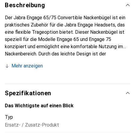
Beschreibung
Der Jabra Engage 65/75 Convertible Nackenbügel ist ein
praktisches Zubehör für die Jabra Engage Headsets, das
eine flexible Trageoption bietet. Dieser Nackenbügel ist
speziell für die Modelle Engage 65 und Engage 75
konzipiert und ermöglicht eine komfortable Nutzung im
Nackenbereich. Durch das leichte Design ist der
Nackenbügel angenehm zu tragen und eignet sich für
Mehr anzeigen
beide Ohren, was eine individuelle Anpassung an die
persönlichen Vorlieben der Nutzer ermöglicht. Der
Nackenbügel ist in klassischem Schwarz gehalten und
ergänzt die Funktionalität der Engage Headsets, indem er
Spezifikationen
eine zusätzliche Trageform bietet, die besonders bei
längeren Tragezeiten von Vorteil ist. Dieses Zubehör ist
Das Wichtigste auf einen Blick
ideal für alle, die Wert auf Komfort und Flexibilität legen,
Typ
während sie ihre Headsets nutzen.
Ersatz- / Zusatz-Produkt