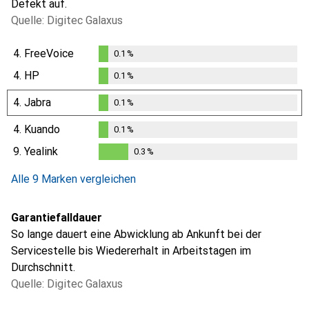
Defekt auf.
Quelle: Digitec Galaxus
4.
FreeVoice
0.1
%
0.1
%
4.
HP
0.1
%
0.1
%
4.
Jabra
0.1
%
0.1
%
4.
Kuando
0.1
%
0.1
%
9.
Yealink
0.3
%
0.3
%
Alle 9 Marken vergleichen
Garantiefalldauer
So lange dauert eine Abwicklung ab Ankunft bei der
Servicestelle bis Wiedererhalt in Arbeitstagen im
Durchschnitt.
Quelle: Digitec Galaxus