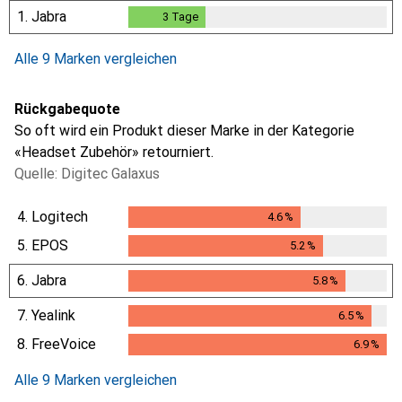
1.
Jabra
3
Tage
3
Tage
Alle 9 Marken vergleichen
Rückgabequote
So oft wird ein Produkt dieser Marke in der Kategorie
«Headset Zubehör» retourniert.
Quelle: Digitec Galaxus
4.
Logitech
4.6
%
4.6
%
5.
EPOS
5.2
%
5.2
%
6.
Jabra
5.8
%
5.8
%
7.
Yealink
6.5
%
6.5
%
8.
FreeVoice
6.9
%
6.9
%
Alle 9 Marken vergleichen