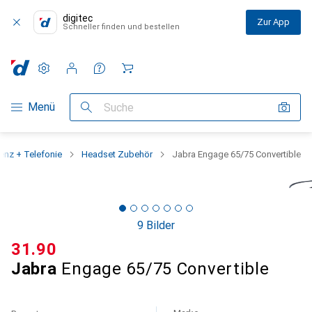
digitec
Zur App
Schneller finden und bestellen
Einstellungen
Kundenkonto
Vergleichslisten
Merklisten
Warenkorb
Navigation nach Kategorien
Menü
Suche
enz + Telefonie
Headset Zubehör
Jabra Engage 65/75 Convertible
9 Bilder
CHF
31.90
Jabra
Engage 65/75 Convertible