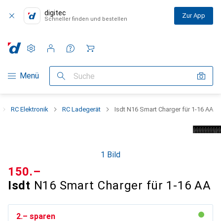
digitec
Zur App
Schneller finden und bestellen
Einstellungen
Kundenkonto
Vergleichslisten
Merklisten
Warenkorb
Navigation nach Kategorien
Menü
Suche
RC Elektronik
RC Ladegerät
Isdt N16 Smart Charger für 1-16 AA
1 Bild
CHF
150.–
Isdt
N16 Smart Charger für 1-16 AA
CHF
2.–
sparen