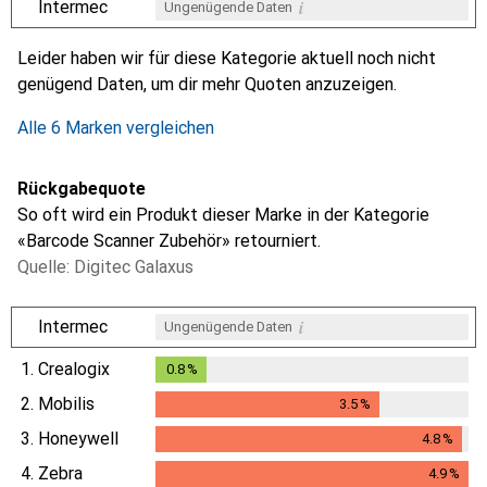
i
Intermec
Ungenügende Daten
i
i
i
i
Ungenügende Daten
Ungenügende Daten
Ungenügende Daten
Ungenügende Daten
Leider haben wir für diese Kategorie aktuell noch nicht
genügend Daten, um dir mehr Quoten anzuzeigen.
Alle 6 Marken vergleichen
Rückgabequote
So oft wird ein Produkt dieser Marke in der Kategorie
«Barcode Scanner Zubehör» retourniert.
Quelle: Digitec Galaxus
i
Intermec
Ungenügende Daten
1.
Crealogix
0.8
%
0.8
%
2.
Mobilis
3.5
%
3.5
%
3.
Honeywell
4.8
%
4.8
%
4.
Zebra
4.9
%