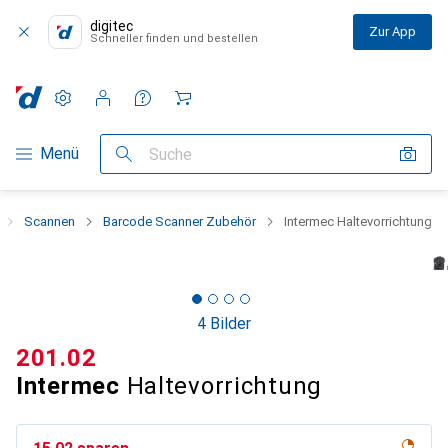
digitec
Zur App
Schneller finden und bestellen
Einstellungen
Kundenkonto
Vergleichslisten
Merklisten
Warenkorb
Navigation nach Kategorien
Menü
Suche
Scannen
Barcode Scanner Zubehör
Intermec Haltevorrichtung
4 Bilder
CHF
201.02
Intermec
Haltevorrichtung