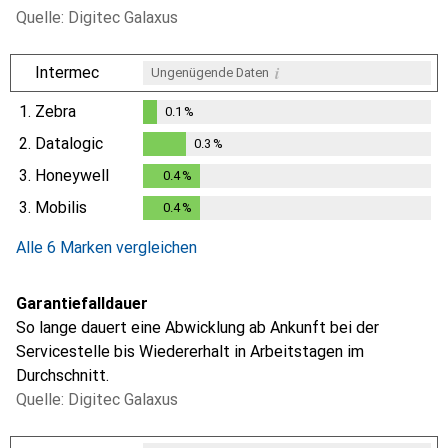
Quelle: Digitec Galaxus
i
Intermec
Ungenügende Daten
1.
Zebra
0.1
%
0.1
%
2.
Datalogic
0.3
%
0.3
%
3.
Honeywell
0.4
%
0.4
%
3.
Mobilis
0.4
%
0.4
%
Alle 6 Marken vergleichen
Garantiefalldauer
So lange dauert eine Abwicklung ab Ankunft bei der
Servicestelle bis Wiedererhalt in Arbeitstagen im
Durchschnitt.
Quelle: Digitec Galaxus