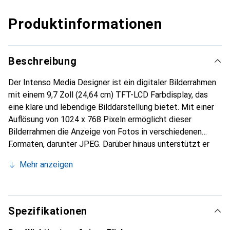
Produktinformationen
Beschreibung
Der Intenso Media Designer ist ein digitaler Bilderrahmen
mit einem 9,7 Zoll (24,64 cm) TFT-LCD Farbdisplay, das
eine klare und lebendige Bilddarstellung bietet. Mit einer
Auflösung von 1024 x 768 Pixeln ermöglicht dieser
Bilderrahmen die Anzeige von Fotos in verschiedenen
Formaten, darunter JPEG. Darüber hinaus unterstützt er
die Wiedergabe von Videos in Formaten wie MPEG-1,
Mehr anzeigen
MPEG-4, M-JPEG und AVI sowie von Musikdateien im
MP3- und WMA-Format. Der Media Designer bietet die
Flexibilität, Bilder im 4:3 oder 16:9 Breitbildformat
anzuzeigen, was ihn zu einer vielseitigen Wahl für die
Spezifikationen
Präsentation von Erinnerungen macht. Die einfache