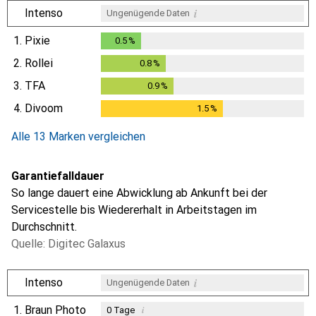
i
Intenso
Ungenügende Daten
1.
Pixie
0.5
%
0.5
%
2.
Rollei
0.8
%
0.8
%
3.
TFA
0.9
%
0.9
%
4.
Divoom
1.5
%
1.5
%
Alle 13 Marken vergleichen
Garantiefalldauer
So lange dauert eine Abwicklung ab Ankunft bei der
Servicestelle bis Wiedererhalt in Arbeitstagen im
Durchschnitt.
Quelle: Digitec Galaxus
i
Intenso
Ungenügende Daten
1.
Braun Photo
i
0
Tage