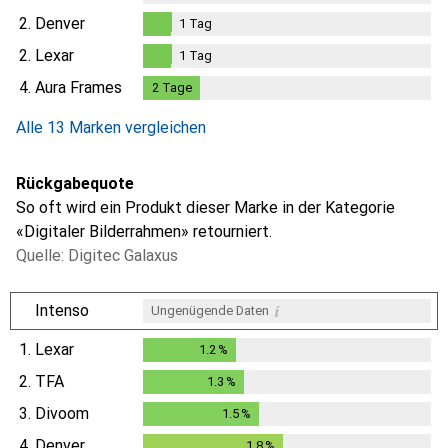
2.
Denver
1
Tag
1
Tag
2.
Lexar
1
Tag
1
Tag
4.
Aura Frames
2
Tage
2
Tage
Alle 13 Marken vergleichen
Rückgabequote
So oft wird ein Produkt dieser Marke in der Kategorie
«Digitaler Bilderrahmen» retourniert.
Quelle: Digitec Galaxus
i
Intenso
Ungenügende Daten
1.
Lexar
1.2
%
1.2
%
2.
TFA
1.3
%
1.3
%
3.
Divoom
1.5
%
1.5
%
4.
Denver
1.8
%
1.8
%