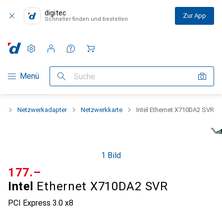
digitec
Zur App
Schneller finden und bestellen
Einstellungen
Kundenkonto
Vergleichslisten
Merklisten
Warenkorb
Navigation nach Kategorien
Menü
Suche
rk
Netzwerkadapter
Netzwerkkarte
Intel Ethernet X710DA2 SVR
1 Bild
CHF
177.–
Intel
Ethernet X710DA2 SVR
PCI Express 3.0 x8