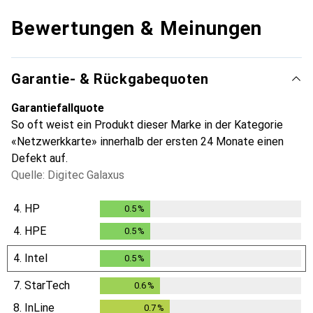
Bewertungen & Meinungen
Garantie- & Rückgabequoten
Garantiefallquote
So oft weist ein Produkt dieser Marke in der Kategorie
«Netzwerkkarte» innerhalb der ersten 24 Monate einen
Defekt auf.
Quelle: Digitec Galaxus
4.
HP
0.5
%
0.5
%
4.
HPE
0.5
%
0.5
%
4.
Intel
0.5
%
0.5
%
7.
StarTech
0.6
%
0.6
%
8.
InLine
0.7
%
0.7
%