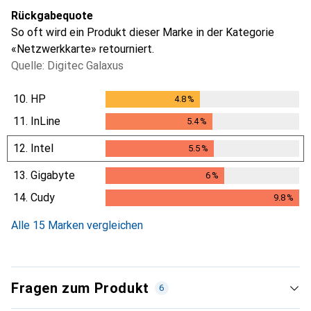
Rückgabequote
So oft wird ein Produkt dieser Marke in der Kategorie
«Netzwerkkarte» retourniert.
Quelle: Digitec Galaxus
10.
HP
4.8
%
4.8
%
11.
InLine
5.4
%
5.4
%
12.
Intel
5.5
%
5.5
%
13.
Gigabyte
6
%
6
%
14.
Cudy
9.8
%
9.8
%
Alle 15 Marken vergleichen
Fragen zum Produkt
6