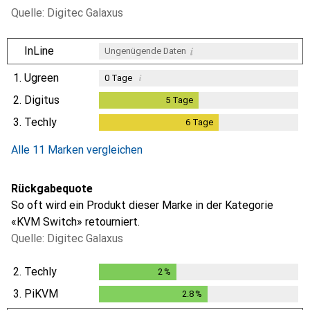
Quelle: Digitec Galaxus
i
InLine
Ungenügende Daten
1.
Ugreen
i
0
Tage
2.
Digitus
5
Tage
5
Tage
3.
Techly
6
Tage
6
Tage
i
Ungenügende Daten
Alle 11 Marken vergleichen
Rückgabequote
So oft wird ein Produkt dieser Marke in der Kategorie
«KVM Switch» retourniert.
Quelle: Digitec Galaxus
2.
Techly
2
%
2
%
3.
PiKVM
2.8
%
2.8
%