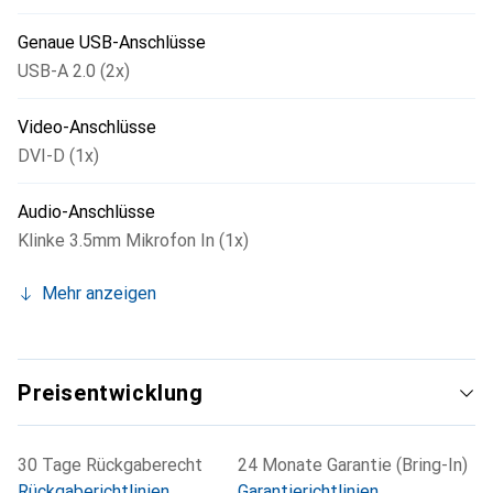
von maximaler Flexibilität und Anwenderfreundlichkeit
dank kompaktem Design in einem Gerät. Die 1,5 m
Genaue USB-Anschlüsse
Kabelfernbedienung ermöglicht das schnelle und
USB-A 2.0 (2x)
komfortable Umschalten ohne Tastaturkombination.
Video-Anschlüsse
DVI-D (1x)
Audio-Anschlüsse
Klinke 3.5mm Mikrofon In (1x)
Mehr anzeigen
Preisentwicklung
30 Tage Rückgaberecht
24 Monate Garantie (Bring-In)
Rückgaberichtlinien
Garantierichtlinien