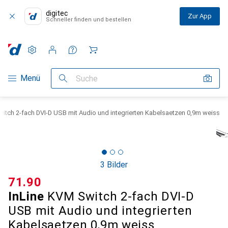
digitec
Zur App
Schneller finden und bestellen
Einstellungen
Kundenkonto
Vergleichslisten
Merklisten
Warenkorb
Navigation nach Kategorien
Menü
Suche
itch 2-fach DVI-D USB mit Audio und integrierten Kabelsaetzen 0,9m weiss
3 Bilder
CHF
71.90
InLine
KVM Switch 2-fach DVI-D
USB mit Audio und integrierten
Kabelsaetzen 0,9m weiss