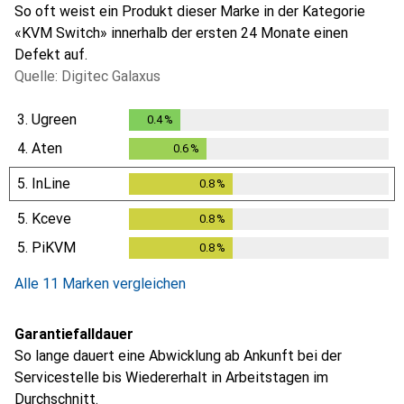
So oft weist ein Produkt dieser Marke in der Kategorie
«KVM Switch» innerhalb der ersten 24 Monate einen
Defekt auf.
Quelle: Digitec Galaxus
3.
Ugreen
0.4
%
0.4
%
4.
Aten
0.6
%
0.6
%
5.
InLine
0.8
%
0.8
%
5.
Kceve
0.8
%
0.8
%
5.
PiKVM
0.8
%
0.8
%
Alle 11 Marken vergleichen
Garantiefalldauer
So lange dauert eine Abwicklung ab Ankunft bei der
Servicestelle bis Wiedererhalt in Arbeitstagen im
Durchschnitt.