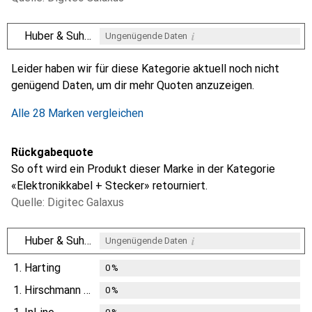
i
Huber & Suhner
Ungenügende Daten
i
i
i
i
Ungenügende Daten
Ungenügende Daten
Ungenügende Daten
Ungenügende Daten
Leider haben wir für diese Kategorie aktuell noch nicht
genügend Daten, um dir mehr Quoten anzuzeigen.
Alle 28 Marken vergleichen
Rückgabequote
So oft wird ein Produkt dieser Marke in der Kategorie
«Elektronikkabel + Stecker» retourniert.
Quelle: Digitec Galaxus
i
Huber & Suhner
Ungenügende Daten
1.
Harting
0
%
1.
Hirschmann Test & Measurement
0
%