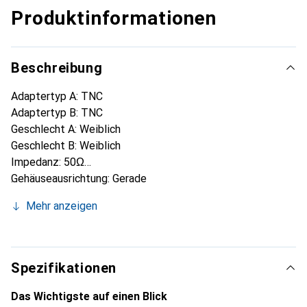
Produktinformationen
Beschreibung
Adaptertyp A: TNC
Adaptertyp B: TNC
Geschlecht A: Weiblich
Geschlecht B: Weiblich
Impedanz: 50Ω
Gehäuseausrichtung: Gerade
Betriebsfrequenz: 0 bis 11GHz
Mehr anzeigen
Kontaktbeschichtung: Gold über Nickel
Länge: 33,8 mm
Gehäusebeschichtung: Weissbronze
Kontaktmaterial: Berylliumkupfer
Spezifikationen
Das Wichtigste auf einen Blick