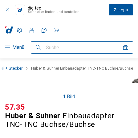
digitec
Zur App
Schneller finden und bestellen
Einstellungen
Kundenkonto
Vergleichslisten
Merklisten
Warenkorb
Navigation nach Kategorien
Menü
Suche
bel + Stecker
Huber & Suhner Einbauadapter TNC-TNC Buchse/Buchse
1 Bild
CHF
57.35
Huber & Suhner
Einbauadapter
TNC-TNC Buchse/Buchse