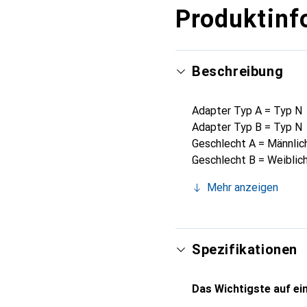
Produktinf
Beschreibung
Adapter Typ A = Typ N
Adapter Typ B = Typ N
Geschlecht A = Männlic
Geschlecht B = Weiblic
Impedanz = 50Ω
Mehr anzeigen
Gehäuseausrichtung = R
Betriebsfrequenz = 0 
Kontaktbeschichtung = 
Länge = 36.8mm
Spezifikationen
Gehäusebeschichtung =
Kontaktmaterial = Bery
Das Wichtigste auf ein