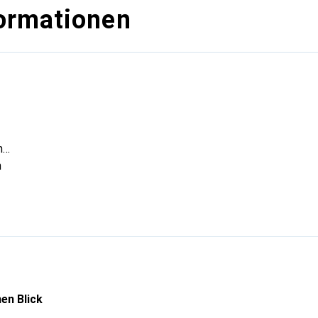
ormationen
h
h
echtwinklig
→ 8GHz
Gold über Nickel
 Weisse Bronze
lliumkupfer
en Blick