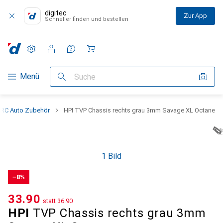
digitec
Zur App
Schneller finden und bestellen
Einstellungen
Kundenkonto
Vergleichslisten
Merklisten
Warenkorb
Navigation nach Kategorien
Menü
Suche
RC Auto Zubehör
HPI TVP Chassis rechts grau 3mm Savage XL Octane
1 Bild
−8%
CHF
33.90
statt
CHF
36.90
HPI
TVP Chassis rechts grau 3mm