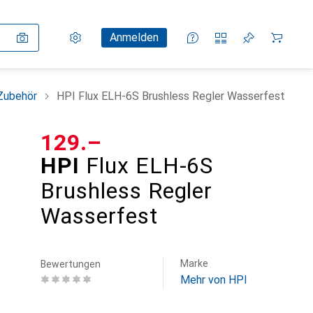
Einstellungen
Kundenkonto
Vergleichslisten
Merklisten
Warenkorb
Anmelden
Zubehör
HPI Flux ELH-6S Brushless Regler Wasserfest
CHF
129.–
HPI
Flux ELH-6S
Brushless Regler
Wasserfest
Marke
Bewertungen
Mehr von HPI