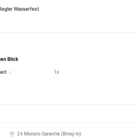
Regler Wasserfest.
en Blick
i
heit
1x
g
24 Monate Garantie (Bring-In)