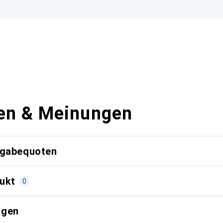
en & Meinungen
kgabequoten
ukt
0
ngen